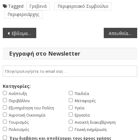
Tagged
Γρεβενά
Περιφερειακό Συμβούλιο
Περιφερειάρχης
Πλοήγηση
Εβδομαδιαίο Πρόγραμμα Δράσεων Ενιαίου Κοινωνικού Δικτύου ΠΔΜ | 29 Ιουνίου – 5 Ιουλίου 2026
Απευθείας μετάδοση της συνεδρίασης της Περιφερειακής Επιτροπής Δυτικής Μακεδονίας (29-6-2026)
άρθρων
Εγγραφή στο Newsletter
Κατηγορίες:
Ανάπτυξη
Παιδεία
Περιβάλλον
Μεταφορές
Εξυπηρέτηση του Πολίτη
Υγεία
Αγροτική Οικονομία
Εργασία
Τουρισμός
Ανοικτή διακυβέρνηση
Πολιτισμός
Γενική ενημέρωση
Έχω διαβάσει και αποδέχομαι τους όρους χρήσης