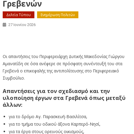
Γρεβενών
Δελτία Τύπου
Ενημέρωση Πολιτών
27 Ιουνίου 2026
Απαντήσεις του Περιφερειάρχη Δυτικής Μακεδονίας Γιώργου
Αμανατίδη για θέματα της Π.Ε. Γρεβενών:
Οι απαντήσεις του Περιφερειάρχη Δυτικής Μακεδονίας Γιώργου
Αμανατίδη σε όσα ανέφερε σε πρόσφατη συνέντευξή του στα
Γρεβενά ο επικεφαλής της αντιπολίτευσης στο Περιφερειακό
Συμβούλιο.
Απαντήσεις για τον σχεδιασμό και την
υλοποίηση έργων στα Γρεβενά όπως μεταξύ
άλλων:
για το δρόμο Αγ. Παρασκευή-Βασιλίτσα,
για το τμήμα του οδικού άξονα Καρπερό-Νησί,
για τα έργα στους ορεινούς οικισμούς,