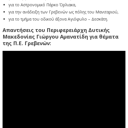
για το Αστρονομικό Πάρκο Όρλιακα,
για την ανάδειξη των Γρεβενών ως πόλης του Μανιταριού,
για το τμήμα του οδικού άξονα Αγιόφυλο – Δεσκάτη.
Απαντήσεις του Περιφερειάρχη Δυτικής
Μακεδονίας Γιώργου Αμανατίδη για θέματα
της Π.Ε. Γρεβενών: