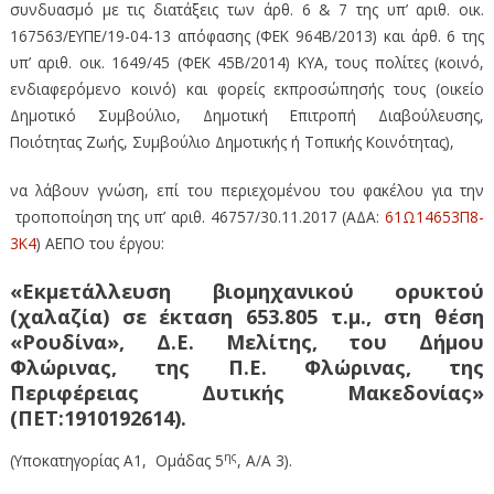
συνδυασμό με τις διατάξεις των άρθ. 6 & 7 της υπ’ αριθ. οικ.
167563/ΕΥΠΕ/19-04-13 απόφασης (ΦΕΚ 964Β/2013) και άρθ. 6 της
υπ’ αριθ. οικ. 1649/45 (ΦΕΚ 45Β/2014) ΚΥΑ, τους πολίτες (κοινό,
ενδιαφερόμενο κοινό) και φορείς εκπροσώπησής τους (οικείο
Δημοτικό Συμβούλιο, Δημοτική Επιτροπή Διαβούλευσης,
Ποιότητας Ζωής, Συμβούλιο Δημοτικής ή Τοπικής Κοινότητας),
να λάβουν γνώση, επί του περιεχομένου του φακέλου για την
τροποποίηση της υπ’ αριθ. 46757/30.11.2017 (AΔΑ:
61Ω14653Π8-
3Κ4
) ΑΕΠΟ του έργου:
«Εκμετάλλευση βιομηχανικού ορυκτού
(χαλαζία) σε έκταση 653.805 τ.μ., στη θέση
«Ρουδίνα», Δ.Ε. Μελίτης, του Δήμου
Φλώρινας, της Π.Ε. Φλώρινας, της
Περιφέρειας Δυτικής Μακεδονίας»
(ΠΕΤ:1910192614).
ης
(Υποκατηγορίας Α1, Ομάδας 5
, Α/Α 3).