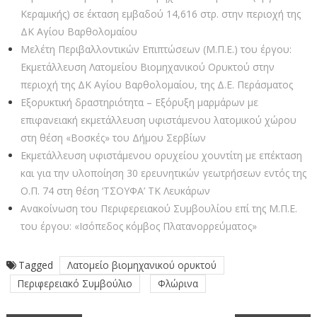
Κεραμικής) σε έκταση εμβαδού 14,616 στρ. στην περιοχή της
ΔΚ Αγίου Βαρθολομαίου
Μελέτη Περιβαλλοντικών Επιπτώσεων (Μ.Π.Ε.) του έργου:
Εκμετάλλευση Λατομείου Βιομηχανικού Ορυκτού στην
περιοχή της ΔΚ Αγίου Βαρθολομαίου, της Δ.Ε. Περάσματος
Εξορυκτική δραστηριότητα – Εξόρυξη μαρμάρων με
επιφανειακή εκμετάλλευση υφιστάμενου λατομικού χώρου
στη θέση «Βοσκές» του Δήμου Σερβίων
Εκμετάλλευση υφιστάμενου ορυχείου χουντίτη με επέκταση
και για την υλοποίηση 30 ερευνητικών γεωτρήσεων εντός της
Ο.Π. 74 στη θέση ‘ΤΣΟΥΦΑ’ ΤΚ Λευκάρων
Ανακοίνωση του Περιφερειακού Συμβουλίου επί της Μ.Π.Ε.
του έργου: «Ισόπεδος κόμβος Πλατανορρεύματος»
Tagged
Λατομείο βιομηχανικού ορυκτού
Περιφερειακό Συμβούλιο
Φλώρινα