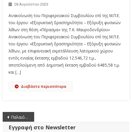
28 Αυγούστου 2023
Ανακοίνωση του Περιφερειακού Συμβουλίου επί της Μ.Π.Ε.
του έργου: «Εξορυκτική δραστηριότητα – Εξόρυξη φυσικών
λίθων στη θέση «Πέρασμα» της Τ.Κ. Μαυροδενδρίου»
Ανακοίνωση του Περιφερειακού Συμβουλίου επί της Μ.Π.Ε.
του έργου: «Εξορυκτική δραστηριότητα – Εξόρυξη φυσικών
λίθων, με επιφανειακή εκμετάλλευση λατομικού χώρου
εντός ενιαίας έκτασης εμβαδού 12.546,72 τ.μ.,
αποτελούμενη από Δημοτική έκταση εμβαδού 6485,58 τ.μ.
και […]
Διαβάστε περισσότερα
Πλοήγηση
Παλαιότερα άρθρα
άρθρων
Εγγραφή στο Newsletter