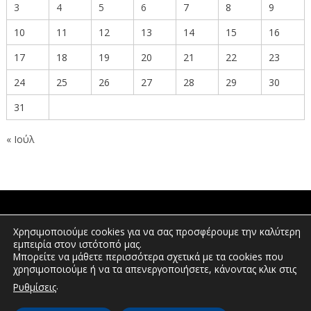
3
4
5
6
7
8
9
10
11
12
13
14
15
16
17
18
19
20
21
22
23
24
25
26
27
28
29
30
31
« Ιούλ
ΠΟΛΙΤΕΣ
Χρησιμοποιούμε cookies για να σας προσφέρουμε την καλύτερη
εμπειρία στον ιστότοπό μας.
Μπορείτε να μάθετε περισσότερα σχετικά με τα cookies που
χρησιμοποιούμε ή να τα απενεργοποιήσετε, κάνοντας κλικ στις
ΕΠΕΝΔΥΤΕΣ
.
Ρυθμίσεις