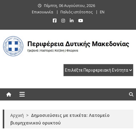
Skip
Πέμπτη, 06 Αυγούστου, 2026
to
Επικοινωνία
Παλιός ιστότοπος
EN
content
Περιφέρεια Δυτικής Μακεδονίας
Γρεβενά | Καστοριά | Κοζάνη | Φλώρινα
Αρχική
>
Δημοσιεύσεις με ετικέτα: Λατομείο
βιομηχανικού ορυκτού