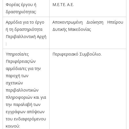
Φορέας έργου ή
Μ.Ε.ΤΕ. Α.Ε.
δραστηριότητας:
Αρμόδια για το έργο
Αποκεντρωμένη Διοίκηση Ηπείρου
ή τη δραστηριότητα
Δυτικής Μακεδονίας
Περιβαλλοντική Αρχή
:
Υπηρεσία/ες
Περιφερειακό Συμβούλιο.
Περιφέρειας/ών
αρμόδια/ες για την
παροχή των
σχετικών
περιβαλλοντικών
πληροφοριών και για
την παραλαβή των
εγγράφων απόψεων
του ενδιαφερόμενου
κοινού: