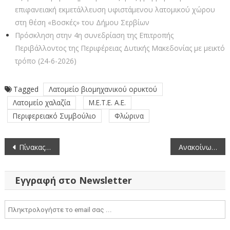
επιφανειακή εκμετάλλευση υφιστάμενου λατομικού χώρου
στη θέση «Βοσκές» του Δήμου Σερβίων
Πρόσκληση στην 4η συνεδρίαση της Επιτροπής
Περιβάλλοντος της Περιφέρειας Δυτικής Μακεδονίας με μεικτό
τρόπο (24-6-2026)
Tagged
Λατομείο βιομηχανικού ορυκτού
Λατομείο χαλαζία
Μ.Ε.Τ.Ε. Α.Ε.
Περιφερειακό Συμβούλιο
Φλώρινα
Πλοήγηση
Πίνακας των συζητηθέντων θεμάτων κατά την 5η/6-10-2015 συνεδρίαση της Επιτροπής Περιβάλλοντος, Χωρικού Σχεδιασμού και Ανάπτυξης της Περιφέρειας Δυτικής Μακεδονίας
Ανακοίνωση Περιφερειακού Συμβουλίου για τη μελέτη του έργου: Λατομείο Βιομηχανικού Ορυκτού (Χαλαζία) – Εκμετάλλευση σε δημοτική χέρσα έκταση εμβαδού 99.890 m2 στη θέση Ρουδίνα ΔΕ Μελίτης του Δήμου Φλώρινας
άρθρων
Εγγραφή στο Newsletter