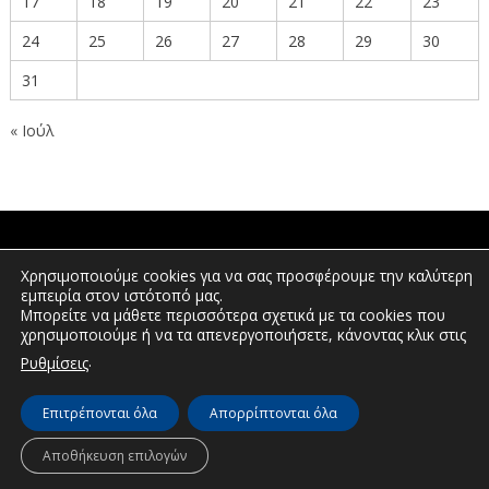
17
18
19
20
21
22
23
24
25
26
27
28
29
30
31
« Ιούλ
ΠΟΛΙΤΕΣ
Χρησιμοποιούμε cookies για να σας προσφέρουμε την καλύτερη
εμπειρία στον ιστότοπό μας.
Μπορείτε να μάθετε περισσότερα σχετικά με τα cookies που
χρησιμοποιούμε ή να τα απενεργοποιήσετε, κάνοντας κλικ στις
ΕΠΕΝΔΥΤΕΣ
.
Ρυθμίσεις
Επιτρέπονται όλα
Απορρίπτονται όλα
© Διεύθυνση Διαφάνειας & Ηλεκτρονικής Διακυβέρνησης | Περιφέρεια
Δυτικής Μακεδονίας | 2026
Αποθήκευση επιλογών
Πλοήγηση
Δήλωση προσβασιμότητας
Πολιτική Απορρήτου