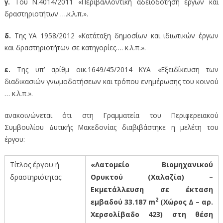
γ.
Του Ν.4014/2011 «Περιβαλλοντική αδειοδότηση έργων και
δραστηριοτήτων ….κ.λ.π.».
δ.
Της ΥΑ 1958/2012 «Κατάταξη δημοσίων και ιδιωτικών έργων
και δραστηριοτήτων σε κατηγορίες…. κ.λ.π.».
ε.
Της υπ’ αρίθμ οικ.1649/45/2014 ΚΥΑ «Εξειδίκευση των
διαδικασιών γνωμοδοτήσεων και τρόπου ενημέρωσης του κοινού
… κ.λ.π.».
ανακοινώνεται ότι στη Γραμματεία του Περιφερειακού
Συμβουλίου Δυτικής Μακεδονίας διαβιβάστηκε η μελέτη του
έργου:
Τίτλος έργου ή
«Λατομείο Βιομηχανικού
δραστηριότητας:
Ορυκτού (Χαλαζία) –
Εκμετάλλευση σε έκταση
2
εμβαδού 33.187 m
(Χώρος Δ – αρ.
Χερσολίβαδο 423) στη θέση