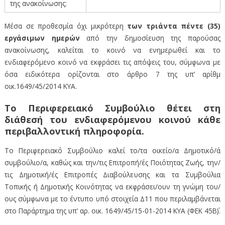
της ανακοίνωσης:
Μέσα σε προθεσμία όχι μικρότερη
των τριάντα πέντε (35)
εργάσιμων ημερών
από την δημοσίευση της παρούσας
ανακοίνωσης, καλείται το κοινό να ενημερωθεί και το
ενδιαφερόμενο κοινό να εκφράσει τις απόψεις του, σύμφωνα με
όσα ειδικότερα ορίζονται στο άρθρο 7 της υπ’ αρίθμ
οικ.1649/45/2014 ΚΥΑ.
Το Περιφερειακό Συμβούλιο θέτει στη
διάθεσή του ενδιαφερόμενου κοινού κάθε
περιβαλλοντική πληροφορία.
Το Περιφερειακό Συμβούλιο καλεί το/τα οικείο/α Δημοτικό/ά
συμβούλιο/α, καθώς και την/τις Επιτροπή/ές Ποιότητας Ζωής, την/
τις Δημοτική/ές Επιτροπές Διαβούλευσης και τα Συμβούλια
Τοπικής ή Δημοτικής Κοινότητας να εκφράσει/ουν τη γνώμη του/
ους σύμφωνα με το έντυπο υπό στοιχεία Δ11 που περιλαμβάνεται
στο Παράρτημα της υπ’ αρ. οικ. 1649/45/15-01-2014 ΚΥΑ (ΦΕΚ 45Β΄).