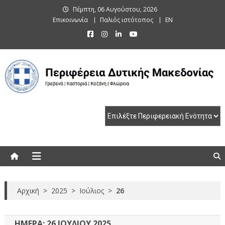
Skip
Πέμπτη, 06 Αυγούστου, 2026
to
Επικοινωνία
Παλιός ιστότοπος
EN
content
Περιφέρεια Δυτικής Μακεδονίας
Γρεβενά | Καστοριά | Κοζάνη | Φλώρινα
Αρχική
>
2025
>
Ιούλιος
>
26
ΗΜΈΡΑ:
26 ΙΟΥΛΊΟΥ 2025