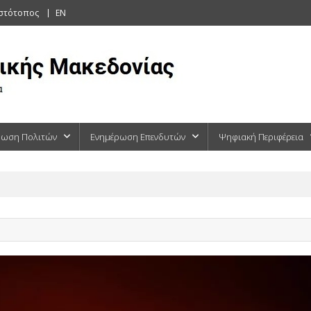
ιστότοπος
EN
ρωση Πολιτών
Ενημέρωση Επενδυτών
Ψηφιακή Περιφέρεια