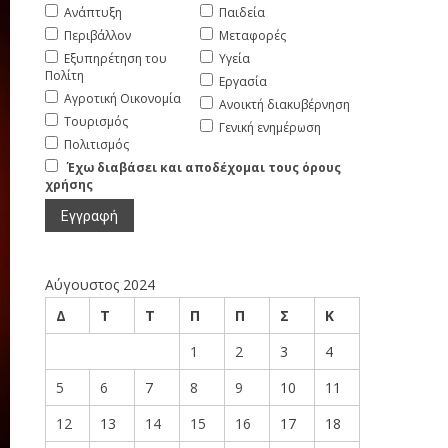
Ανάπτυξη
Παιδεία
Περιβάλλον
Μεταφορές
Εξυπηρέτηση του
Υγεία
Πολίτη
Εργασία
Αγροτική Οικονομία
Ανοικτή διακυβέρνηση
Τουρισμός
Γενική ενημέρωση
Πολιτισμός
Έχω διαβάσει και αποδέχομαι τους όρους
χρήσης
Αύγουστος 2024
Δ
Τ
Τ
Π
Π
Σ
Κ
1
2
3
4
5
6
7
8
9
10
11
12
13
14
15
16
17
18