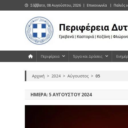
Skip
Σάββατο, 08 Αυγούστου, 2026
Επικοινωνία
Παλιός 
to
content
Περιφέρεια Δυτικής Μακεδονίας
Γρεβενά | Καστοριά | Κοζάνη | Φλώρινα
Περιφέρεια
Έργα και Δράσεις
Ενημέ
Αρχική
>
2024
>
Αύγουστος
>
05
ΗΜΈΡΑ:
5 ΑΥΓΟΎΣΤΟΥ 2024