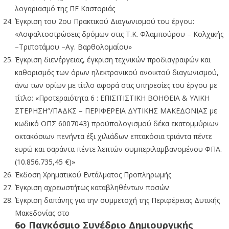
λογαριασμό της ΠΕ Καστοριάς
Έγκριση του 2ου Πρακτικού Διαγωνισμού του έργου:
«Ασφαλτοστρώσεις δρόμων στις Τ.Κ. Φλαμπούρου – Κολχικής
–Τριποτάμου –Αγ. Βαρθολομαίου»
Έγκριση διενέργειας, έγκριση τεχνικών προδιαγραφών και
καθορισμός των όρων ηλεκτρονικού ανοικτού διαγωνισμού,
άνω των ορίων με τίτλο αφορά στις υπηρεσίες του έργου με
τίτλο: «Προτεραιότητα 6 : ΕΠΙΣΙΤΙΣΤΙΚΗ ΒΟΗΘΕΙΑ & ΥΛΙΚΗ
ΣΤΕΡΗΣΗ”/ΠΑΔΚΣ – ΠΕΡΙΦΕΡΕΙΑ ΔΥΤΙΚΗΣ ΜΑΚΕΔΟΝΙΑΣ με
κωδικό ΟΠΣ 6007043) προϋπολογισμού δέκα εκατομμύριων
οκτακόσιων πενήντα έξι χιλιάδων επτακόσια τριάντα πέντε
ευρώ και σαράντα πέντε λεπτών συμπεριλαμβανομένου ΦΠΑ.
(10.856.735,45 €)»
Έκδοση Χρηματικού Εντάλματος Προπληρωμής
Έγκριση αχρεωστήτως καταβληθέντων ποσών
Έγκριση δαπάνης για την συμμετοχή της Περιφέρειας Δυτικής
Μακεδονίας στο
6ο Παγκόσμιο Συνέδριο Δημιουργικής