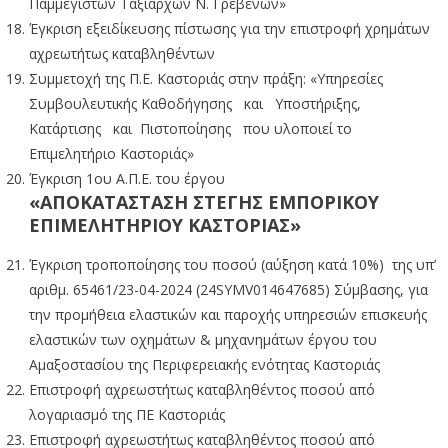
Παμμεγιστών Ταξιαρχών Ν. Γρεβενών»
Έγκριση εξειδίκευσης πίστωσης για την επιστροφή χρημάτων
αχρεωτήτως καταβληθέντων
Συμμετοχή της Π.Ε. Καστοριάς στην πράξη: «Υπηρεσίες
Συμβουλευτικής Καθοδήγησης και Υποστήριξης,
Κατάρτισης και Πιστοποίησης που υλοποιεί το
Επιμελητήριο Καστοριάς»
Έγκριση 1ου Α.Π.Ε. του έργου
«ΑΠΟΚΑΤΑΣΤΑΣΗ ΣΤΕΓΗΣ ΕΜΠΟΡΙΚΟΥ
ΕΠΙΜΕΛΗΤΗΡΙΟΥ ΚΑΣΤΟΡΙΑΣ»
Έγκριση τροποποίησης του ποσού (αύξηση κατά 10%) της υπ’
αριθμ. 65461/23-04-2024 (24SYMV014647685) Σύμβασης, για
την προμήθεια ελαστικών και παροχής υπηρεσιών επισκευής
ελαστικών των οχημάτων & μηχανημάτων έργου του
Αμαξοστασίου της Περιφερειακής ενότητας Καστοριάς
Επιστροφή αχρεωστήτως καταβληθέντος ποσού από
λογαριασμό της ΠΕ Καστοριάς
Επιστροφή αχρεωστήτως καταβληθέντος ποσού από