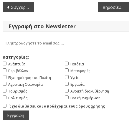
Πλοήγηση
Συγχαρητήριο μήνυμα του Περιφερειάρχη Δυτικής Μακεδονίας Γιώργου Αμανατίδη για το χάλκινο μετάλλιο στην Κωπηλασία στους Ολυμπιακούς Αγώνες στο Παρίσι
Δημοσίευση πρόθεσης δημοπράτησης του έργου: «Βελτίωση της εισόδου και των υποδομών του Γηροκομείου Καστοριάς για τα ΑμεΑ».
άρθρων
Εγγραφή στο Newsletter
Κατηγορίες:
Ανάπτυξη
Παιδεία
Περιβάλλον
Μεταφορές
Εξυπηρέτηση του Πολίτη
Υγεία
Αγροτική Οικονομία
Εργασία
Τουρισμός
Ανοικτή διακυβέρνηση
Πολιτισμός
Γενική ενημέρωση
Έχω διαβάσει και αποδέχομαι τους όρους χρήσης