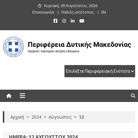
Skip
Κυριακή, 09 Αυγούστου, 2026
to
Επικοινωνία
Παλιός ιστότοπος
EN
content
Περιφέρεια Δυτικής Μακεδονίας
Γρεβενά | Καστοριά | Κοζάνη | Φλώρινα
Αρχική
>
2024
>
Αύγουστος
>
12
ΗΜΈΡΑ:
12 ΑΥΓΟΎΣΤΟΥ 2024