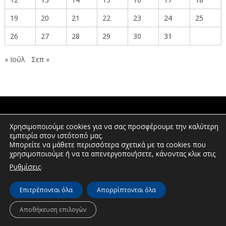
19
20
21
22
23
24
25
26
27
28
29
30
31
« Ιούλ
Σεπ »
ΠΟΛΙΤΕΣ
Χρησιμοποιούμε cookies για να σας προσφέρουμε την καλύτερη
εμπειρία στον ιστότοπό μας.
Μπορείτε να μάθετε περισσότερα σχετικά με τα cookies που
χρησιμοποιούμε ή να τα απενεργοποιήσετε, κάνοντας κλικ στις
ΕΠΕΝΔΥΤΕΣ
.
Ρυθμίσεις
Επιτρέπονται όλα
Απορρίπτονται όλα
© Διεύθυνση Διαφάνειας & Ηλεκτρονικής Διακυβέρνησης | Περιφέρεια
Δυτικής Μακεδονίας | 2026
Αποθήκευση επιλογών
Πλοήγηση
Δήλωση προσβασιμότητας
Πολιτική Απορρήτου