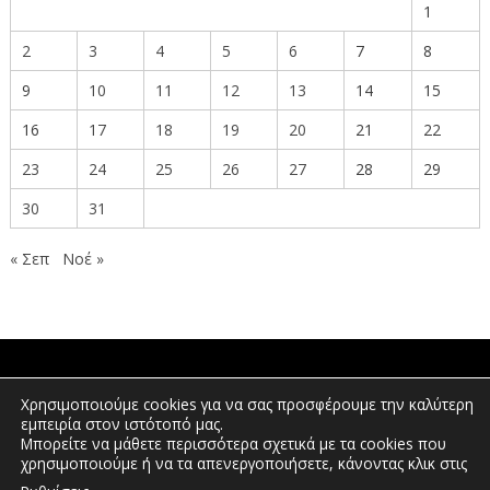
1
2
3
4
5
6
7
8
9
10
11
12
13
14
15
16
17
18
19
20
21
22
23
24
25
26
27
28
29
30
31
« Σεπ
Νοέ »
ΠΟΛΙΤΕΣ
Χρησιμοποιούμε cookies για να σας προσφέρουμε την καλύτερη
εμπειρία στον ιστότοπό μας.
Μπορείτε να μάθετε περισσότερα σχετικά με τα cookies που
χρησιμοποιούμε ή να τα απενεργοποιήσετε, κάνοντας κλικ στις
ΕΠΕΝΔΥΤΕΣ
.