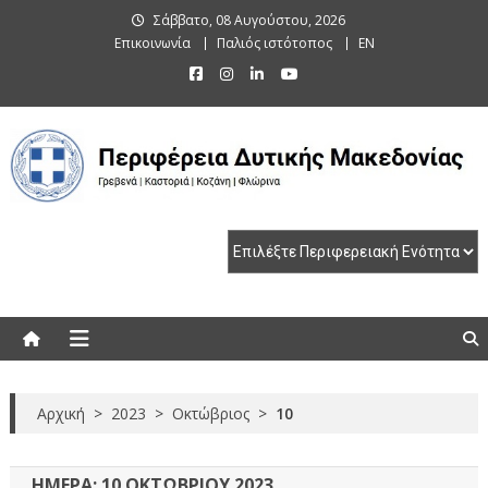
Skip
Σάββατο, 08 Αυγούστου, 2026
to
Επικοινωνία
Παλιός ιστότοπος
EN
content
Περιφέρεια Δυτικής Μακεδονίας
Γρεβενά | Καστοριά | Κοζάνη | Φλώρινα
Αρχική
>
2023
>
Οκτώβριος
>
10
ΗΜΈΡΑ:
10 ΟΚΤΩΒΡΊΟΥ 2023