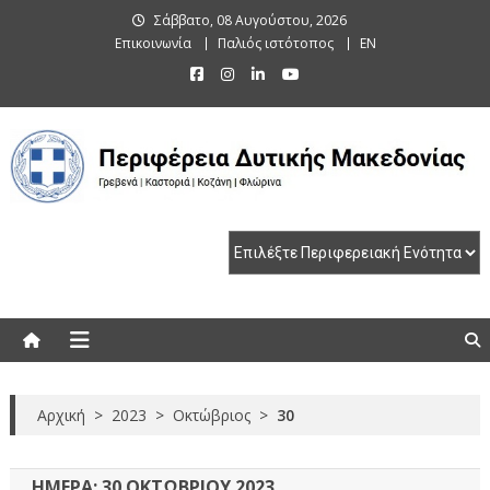
Skip
Σάββατο, 08 Αυγούστου, 2026
to
Επικοινωνία
Παλιός ιστότοπος
EN
content
Περιφέρεια Δυτικής Μακεδονίας
Γρεβενά | Καστοριά | Κοζάνη | Φλώρινα
Αρχική
>
2023
>
Οκτώβριος
>
30
ΗΜΈΡΑ:
30 ΟΚΤΩΒΡΊΟΥ 2023