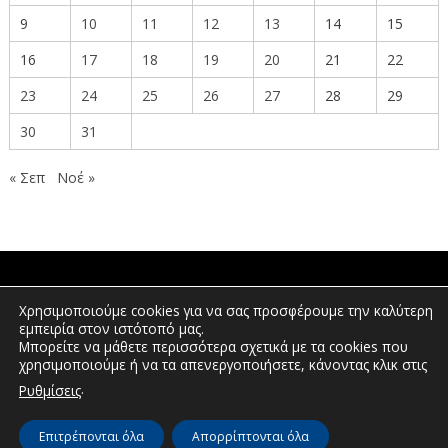
9
10
11
12
13
14
15
16
17
18
19
20
21
22
23
24
25
26
27
28
29
30
31
« Σεπ
Νοέ »
ΠΟΛΙΤΕΣ
Χρησιμοποιούμε cookies για να σας προσφέρουμε την καλύτερη
εμπειρία στον ιστότοπό μας.
Μπορείτε να μάθετε περισσότερα σχετικά με τα cookies που
χρησιμοποιούμε ή να τα απενεργοποιήσετε, κάνοντας κλικ στις
ΕΠΕΝΔΥΤΕΣ
.
Ρυθμίσεις
Επιτρέπονται όλα
Απορρίπτονται όλα
© Διεύθυνση Διαφάνειας & Ηλεκτρονικής Διακυβέρνησης | Περιφέρεια