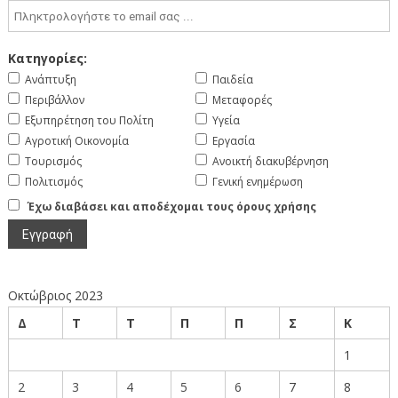
Κατηγορίες:
Ανάπτυξη
Παιδεία
Περιβάλλον
Μεταφορές
Εξυπηρέτηση του Πολίτη
Υγεία
Αγροτική Οικονομία
Εργασία
Τουρισμός
Ανοικτή διακυβέρνηση
Πολιτισμός
Γενική ενημέρωση
Έχω διαβάσει και αποδέχομαι τους όρους χρήσης
Οκτώβριος 2023
Δ
Τ
Τ
Π
Π
Σ
Κ
1
2
3
4
5
6
7
8