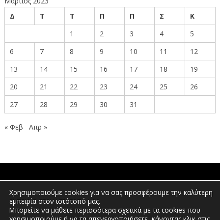
Μάρτιος 2023
Δ
Τ
Τ
Π
Π
Σ
Κ
1
2
3
4
5
6
7
8
9
10
11
12
13
14
15
16
17
18
19
20
21
22
23
24
25
26
27
28
29
30
31
« Φεβ
Απρ »
ΠΟΛΙΤΕΣ
Χρησιμοποιούμε cookies για να σας προσφέρουμε την καλύτερη
εμπειρία στον ιστότοπό μας.
Μπορείτε να μάθετε περισσότερα σχετικά με τα cookies που
χρησιμοποιούμε ή να τα απενεργοποιήσετε, κάνοντας κλικ στις