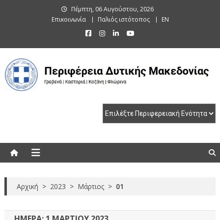
Skip
Πέμπτη, 06 Αυγούστου, 2026
to
Επικοινωνία
Παλιός ιστότοπος
EN
content
Περιφέρεια Δυτικής Μακεδονίας
Γρεβενά | Καστοριά | Κοζάνη | Φλώρινα
Αρχική
>
2023
>
Μάρτιος
>
01
ΗΜΈΡΑ:
1 ΜΑΡΤΊΟΥ 2023