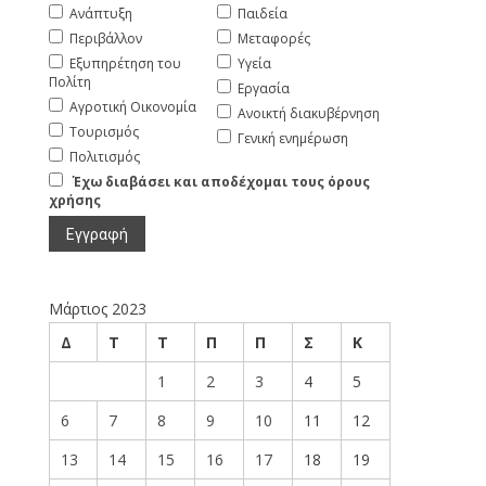
Ανάπτυξη
Παιδεία
Περιβάλλον
Μεταφορές
Εξυπηρέτηση του
Υγεία
Πολίτη
Εργασία
Αγροτική Οικονομία
Ανοικτή διακυβέρνηση
Τουρισμός
Γενική ενημέρωση
Πολιτισμός
Έχω διαβάσει και αποδέχομαι τους όρους
χρήσης
Μάρτιος 2023
Δ
Τ
Τ
Π
Π
Σ
Κ
1
2
3
4
5
6
7
8
9
10
11
12
13
14
15
16
17
18
19