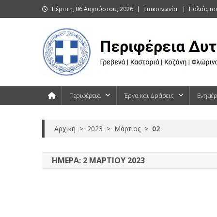
Skip
Πέμπτη, 06 Αυγούστου, 2026
Επικοινωνία
Παλιός ι
to
content
Περιφέρεια Δυτικής Μακεδονίας
Γρεβενά | Καστοριά | Κοζάνη | Φλώρινα
Περιφέρεια
Έργα και Δράσεις
Ενημέ
Αρχική
>
2023
>
Μάρτιος
>
02
ΗΜΈΡΑ:
2 ΜΑΡΤΊΟΥ 2023