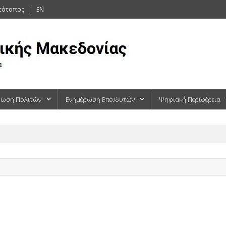
στότοπος
EN
ρωση Πολιτών
Ενημέρωση Επενδυτών
Ψηφιακή Περιφέρεια