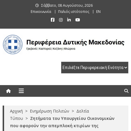
Skip
Σάββατο, 08 Αυγούστου, 2026
to
Επικοινωνία
Παλιός ιστότοπος
EN
content
Περιφέρεια Δυτικής Μακεδονίας
Γρεβενά | Καστοριά | Κοζάνη | Φλώρινα
Αρχική
>
Ενημέρωση Πολιτών
>
Δελτία
Τύπου
>
Ζητήματα του Υπουργείου Οικονομικών
που αφορούν την απεμπλοκή κτιρίων της