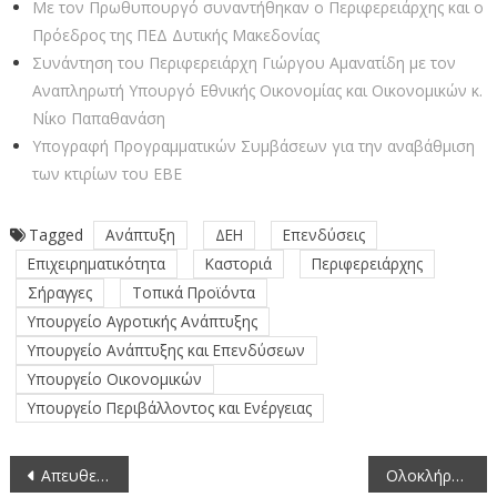
Με τον Πρωθυπουργό συναντήθηκαν ο Περιφερειάρχης και ο
Πρόεδρος της ΠΕΔ Δυτικής Μακεδονίας
Συνάντηση του Περιφερειάρχη Γιώργου Αμανατίδη με τον
Αναπληρωτή Υπουργό Εθνικής Οικονομίας και Οικονομικών κ.
Νίκο Παπαθανάση
Υπογραφή Προγραμματικών Συμβάσεων για την αναβάθμιση
των κτιρίων του ΕΒΕ
Tagged
Ανάπτυξη
ΔΕΗ
Επενδύσεις
Επιχειρηματικότητα
Καστοριά
Περιφερειάρχης
Σήραγγες
Τοπικά Προϊόντα
Υπουργείο Αγροτικής Ανάπτυξης
Υπουργείο Ανάπτυξης και Επενδύσεων
Υπουργείο Οικονομικών
Υπουργείο Περιβάλλοντος και Ενέργειας
Πλοήγηση
Απευθείας μετάδοση της συνεδρίασης της Οικονομικής Επιτροπής της Περιφέρειας Δυτικής Μακεδονίας (4-8-2020)
Ολοκλήρωση διανομών τροφίμων στα πλαίσια του προγράμματος TEBA στις Περιφερειακές Ενότητες της Περιφέρειας Δυτικής Μακεδονίας