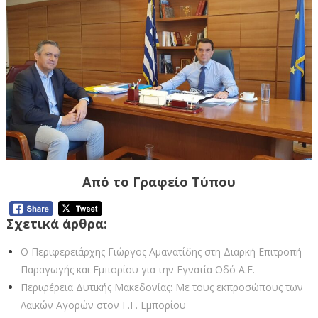
Από το Γραφείο Τύπου
Σχετικά άρθρα:
Ο Περιφερειάρχης Γιώργος Αμανατίδης στη Διαρκή Επιτροπή
Παραγωγής και Εμπορίου για την Εγνατία Οδό Α.Ε.
Περιφέρεια Δυτικής Μακεδονίας: Με τους εκπροσώπους των
Λαϊκών Αγορών στον Γ.Γ. Εμπορίου