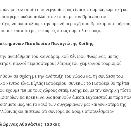
σπών με τον οποίο η συνεργασίας μας είναι και συμπληρωματική και
α προσφέρει ακόμα πολλά στον τόπο, με τον Πρόεδρο του
στόχο, να αναπτύξουμε την ορεινή περιοχή που βρισκόμαστε σήμερα
ουμε περισσότερες ευκαιρίες στους συμπολίτες μας».
οκτημόνων Πισοδερίου Παναγιώτης Κοίδης:
την αναβάθμιση του Χιονοδρομικού Κέντρου Φλώρινας, με τις
τήσει πολλοί περισσότερους λάτρεις του χειμερινού τουρισμού.
ιηθούν σε σχέση με την ανάπτυξη του χώρου και τη σύνδεση του
ικό κέντρο είναι Βίγλας-Πισοδερίου. συνεπώς το Πισοδέρι θα πρέπει
υ έχουμε πει με τους χώρους στάθμευσης, και με την κεντρική πίστα
 εισιτηρίων θα πρέπει να υλοποιηθούν άμεσα. Ευχαριστούμε πάρα πο
αιτήματα μας, για το καλό των συγχωριανών μας και γενικότερα της
Φλώρινας και πιστεύω ότι σύντομα θα δούμε αποτελέσματα».
Φλώρινας Αθανάσιος Τάσκας