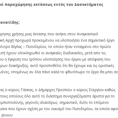
ού παραχώρησης εκτάσεως εντός του Δασοκτήματος
μανατίδης:
ησης χρήσης μιας έκτασης που ανήκει στον Αναγκαστικό
ακή Αρχή προχωρά προκειμένου να υλοποιήσει ένα σημαντικό έργο
κέντρο Βίγλας – Πισοδερίου, το οποίο ήταν ενταγμένο στο πρώτο
τή έχουν ολοκληρωθεί οι αναγκαίες διαδικασίες, μετά απο τις
ου η έγκριση του τρόπου υλοποίησης του έργου με απόφαση του
ρων διακήρυξης, αυτό προϋποθέτει ότι θα έχουμε και τις οριστικές
ομένες, επομένως αν όλα πάνε καλά το φθινόπωρο το έργο θα μπει σε
ας ο κύριος Τάσκας, ο Δήμαρχος Πρεσπών ο κύριος Στεργίου καθώς
 τους οποίους όλο αυτό το διάστημα συνεργαζόμαστε άριστα για το
εμπιστοσύνης, γεγονός ιδιαιτέρως σημαντικό, διότι το επόμενο
ματα που έχουν σχέση με τον οικισμό του Πισοδερίου, τα οποία αφο
 γίνουν.