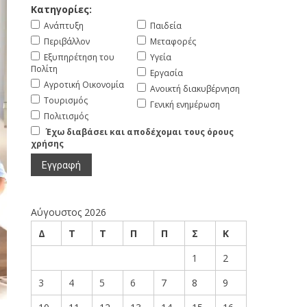
Κατηγορίες:
Ανάπτυξη
Παιδεία
Περιβάλλον
Μεταφορές
Εξυπηρέτηση του
Υγεία
Πολίτη
Εργασία
Αγροτική Οικονομία
Ανοικτή διακυβέρνηση
Τουρισμός
Γενική ενημέρωση
Πολιτισμός
Έχω διαβάσει και αποδέχομαι τους όρους
χρήσης
Αύγουστος 2026
Δ
Τ
Τ
Π
Π
Σ
Κ
1
2
3
4
5
6
7
8
9