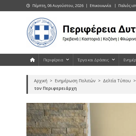
Skip
Πέμπτη, 06 Αυγούστου, 2026
Επικοινωνία
Παλιός ι
to
content
Περιφέρεια Δυτικής Μακεδονίας
Γρεβενά | Καστοριά | Κοζάνη | Φλώρινα
Περιφέρεια
Έργα και Δράσεις
Ενημέ
Αρχική
>
Ενημέρωση Πολιτών
>
Δελτία Τύπου
>
τον Περιφερειάρχη