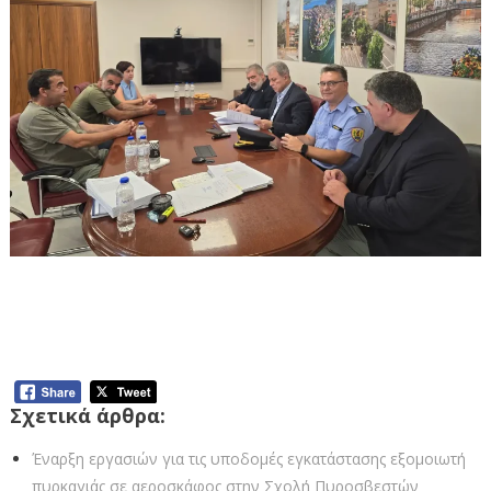
Υπογραφή Προγραμματικής Σύμβασης
για εγκατάσταση εξομοιωτή πυρκαγιάς
στη Σχολή Πυροσβεστών Πτολεμαΐδας
Σχετικά άρθρα:
Έναρξη εργασιών για τις υποδομές εγκατάστασης εξομοιωτή
πυρκαγιάς σε αεροσκάφος στην Σχολή Πυροσβεστών