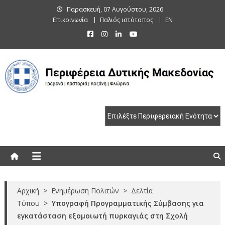
Skip
Παρασκευή, 07 Αυγούστου, 2026
to
Επικοινωνία
Παλιός ιστότοπος
EN
content
Περιφέρεια Δυτικής Μακεδονίας
Γρεβενά | Καστοριά | Κοζάνη | Φλώρινα
Αρχική
>
Ενημέρωση Πολιτών
>
Δελτία
Τύπου
>
Υπογραφή Προγραμματικής Σύμβασης για
εγκατάσταση εξομοιωτή πυρκαγιάς στη Σχολή