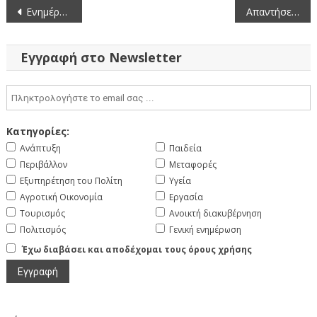
Πλοήγηση
Ενημέρωση για διακοπή κυκλοφορίας στην Υψηλή Γέφυρα Σερβίων
Απαντήσεις σε αναφορές και δηλώσεις της Επικεφαλής της ελάσσονος αντιπολίτευσης στο Περιφερειακό Συμβούλιο Δυτικής Μακεδονίας
άρθρων
Εγγραφή στο Newsletter
Κατηγορίες:
Ανάπτυξη
Παιδεία
Περιβάλλον
Μεταφορές
Εξυπηρέτηση του Πολίτη
Υγεία
Αγροτική Οικονομία
Εργασία
Τουρισμός
Ανοικτή διακυβέρνηση
Πολιτισμός
Γενική ενημέρωση
Έχω διαβάσει και αποδέχομαι τους όρους χρήσης