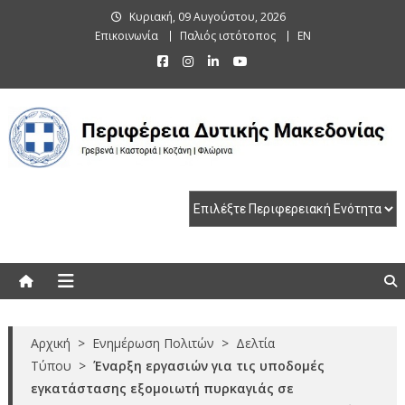
Skip
Κυριακή, 09 Αυγούστου, 2026
to
Επικοινωνία
Παλιός ιστότοπος
EN
content
Περιφέρεια Δυτικής Μακεδονίας
Γρεβενά | Καστοριά | Κοζάνη | Φλώρινα
Αρχική
>
Ενημέρωση Πολιτών
>
Δελτία
Τύπου
>
Έναρξη εργασιών για τις υποδομές
εγκατάστασης εξομοιωτή πυρκαγιάς σε