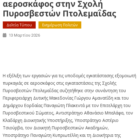
αεροσκάφος στην Σχολή
Πυροσβεστών Πτολεμαΐδας
Δελτία Τύπου
Ενημέρωση Πολιτών
13 Μαρτίου 2026
Έναρξη εργασιών για τις υποδομές εγκατάστασης
εξομοιωτή πυρκαγιάς σε αεροσκάφος στην Σχολή
Πυροσβεστών Πτολεμαΐδας
Η εξέλιξη των εργασιών για τις υποδομές εγκατάστασης εξομοιωτή
πυρκαγιάς σε αεροσκάφος στις εγκαταστάσεις της Σχολής
Πυροσβεστών Πτολεμαΐδας συζητήθηκε στην συνάντηση του
Περιφερειάρχη Δυτικής Μακεδονίας Γιώργου Αμανατίδη και του
Δημάρχου Εορδαίας Παναγιώτη Πλακεντά με τον Επιτελάρχη του
Πυροσβεστικού Σώματος, Αντιστράτηγο Αθανάσιο Μπαλάφα, τον
Κλαδάρχη Διοικητικής Υποστήριξης, Υποστράτηγο Αστέριο
Τσιούρβα, τον Διοικητή Πυροσβεστικών Ακαδημιών,
Υποστράτηγο Παναγιώτη Κυπριωτέλλη και τη Διοικήτρια της