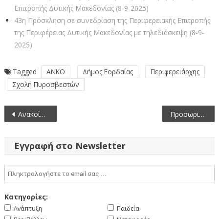
Επιτροπής Δυτικής Μακεδονίας (8-9-2025)
43η Πρόσκληση σε συνεδρίαση της Περιφερειακής Επιτροπής
της Περιφέρειας Δυτικής Μακεδονίας με τηλεδιάσκεψη (8-9-
2025)
Tagged
ΑΝΚΟ
Δήμος Εορδαίας
Περιφερειάρχης
Σχολή Πυροσβεστών
Πλοήγηση
Ανακοίνωση υπ’ αριθμ. ΣΟΧ 1/2026 για την πρόσληψη προσωπικού με σύναψη σύμβασης εργασίας ορισμένου χρόνου
Προσωρινή-Οριστική Έκθεση Ελέγχου κατοικίας που βρίσκεται στην Τ.Κ. Πρωτοχωρίου της Δ.Ε. Κοζάνης του Δήμου Κοζάνης
άρθρων
Εγγραφή στο Newsletter
Κατηγορίες:
Ανάπτυξη
Παιδεία