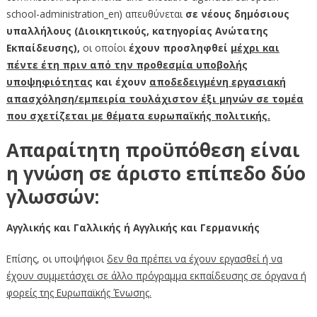
school-administration_en) απευθύνεται
σε νέους δημόσιους
υπαλλήλους (Διοικητικούς, κατηγορίας Ανώτατης
Εκπαίδευσης),
οι οποίοι
έχουν προσληφθεί
μέχρι και
πέντε έτη πριν από την προθεσμία υποβολής
υποψηφιότητας
και έχουν
αποδεδειγμένη εργασιακή
απασχόληση/εμπειρία τουλάχιστον έξι μηνών σε τομέα
που σχετίζεται με θέματα ευρωπαϊκής πολιτικής.
Απαραίτητη προϋπόθεση είναι
η γνώση σε άριστο επίπεδο δύο
γλωσσών:
Αγγλικής και Γαλλικής ή Αγγλικής και Γερμανικής
Επίσης, οι υποψήφιοι
δεν θα πρέπει να έχουν εργασθεί ή να
έχουν συμμετάσχει σε άλλο πρόγραμμα εκπαίδευσης σε όργανα ή
φορείς της Ευρωπαϊκής Ένωσης.