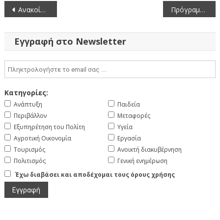
Πλοήγηση
Ανακοίνωση Ειδικών Τμημάτων Ιταλικής γλώσσας για Δημοσίους Υπαλλήλους στο Ιταλικό Μορφωτικό Ινστιτούτο Αθηνών (12-9-2024)
Πρόγραμμα εκδηλώσεων μνήμης της Γενοκτονίας των Ελλήνων της Μικράς Ασίας από το Τουρκικό Κράτος (15-9-2024)
άρθρων
Εγγραφή στο Newsletter
Κατηγορίες:
Ανάπτυξη
Παιδεία
Περιβάλλον
Μεταφορές
Εξυπηρέτηση του Πολίτη
Υγεία
Αγροτική Οικονομία
Εργασία
Τουρισμός
Ανοικτή διακυβέρνηση
Πολιτισμός
Γενική ενημέρωση
Έχω διαβάσει και αποδέχομαι τους όρους χρήσης