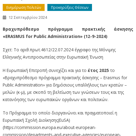
Ενημέρωση Πολιτών
Προκηρύξεις Θέσεων
12 Σεπτεμβρίου 2024
Βραχυπρόθεσμο πρόγραμμα πρακτικής άσκησης
«ERASMUS for Public Administration» (12-9-2024)
Σχετ: Το αριθ.πρωτ.4612/22.07.2024 έγγραφο της Μόνιμης
Ελληνικής Αντιπροσωπείας στην Ευρωπαϊκή Ένωση
Η Ευρωπαϊκή Επιτροπή συνεχίζει και για το
έτος 2025
το
«Βραχυπρόθεσμο πρόγραμμα πρακτικής άσκησης – Erasmus for
Public Administration» για δημόσιους υπαλλήλους των κρατών –
μελών (κ-μ), με σκοπό τη βελτίωση των γνώσεων τους και της
κατανόησης των ευρωπαϊκών οργάνων και πολιτικών.
Το Πρόγραμμα το οποίο διοργανώνει και πραγματοποιεί η
Ευρωπαϊκή Σχολή Διοίκησης(EuSA)
(https://commission.europa.eu/about-european-
commission/departments-and-executive-agencies/european-