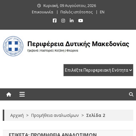
Skip
Κυριακή, 09 Αυγούστου, 2026
to
Επικοινωνία
Παλιός ιστότοπος
EN
content
Περιφέρεια Δυτικής Μακεδονίας
Γρεβενά | Καστοριά | Κοζάνη | Φλώρινα
Αρχική
>
Προμήθεια αναλωσίμων
>
Σελίδα 2
ΕΤΙΚΈΤΑ:
ΠΡΟΜΉΘΕΙΑ ΑΝΑΛΩΣΊΜΩΝ