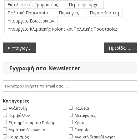
Εκτελεστικός Γραμματέας
Περιφερειάρχης
Πολιτική Προστασία
Πυρκαγιές
Πυροσβεστική
Υπουργείο Εσωτερικών
Υπουργείο Κλιματικής Κρίσης και Πολιτικής Προστασίας
Πλοήγηση
Υπαγωγή σε Πρότυπες Περιβαλλοντικές Δεσμεύσεις του έργου: Μεμονωμένος Σταθμός Αποθήκευσης Ηλεκτροχημικής Αποθήκευσης Ηλεκτρικής Ενέργειας μέγιστης ισχύος έγχυσης 24MW
Ημερίδα: Τεχνητή Νοημοσύνη, Περιβάλλον & Φυσικές Καταστροφές
άρθρων
Εγγραφή στο Newsletter
Κατηγορίες:
Ανάπτυξη
Παιδεία
Περιβάλλον
Μεταφορές
Εξυπηρέτηση του Πολίτη
Υγεία
Αγροτική Οικονομία
Εργασία
Τουρισμός
Ανοικτή διακυβέρνηση