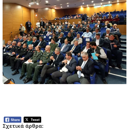
Σύσκεψη του Περιφερειακού
Επιχειρησιακού Συντονιστικού Οργάνου
Πολιτικής Προστασίας (Π.Ε.Σ.Ο.Π.Π)
Σχετικά άρθρα: