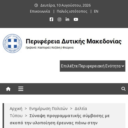
Skip
Δευτέρα, 10 Αυγούστου, 2026
to
Επικοινωνία
Παλιός ιστότοπος
EN
content
Περιφέρεια Δυτικής Μακεδονίας
Γρεβενά | Καστοριά | Κοζάνη | Φλώρινα
Αρχική
>
Ενημέρωση Πολιτών
>
Δελτία
Τύπου
>
Σύναψη προγραμματικής σύμβασης με
σκοπό την υλοποίηση έρευνας πάνω στην