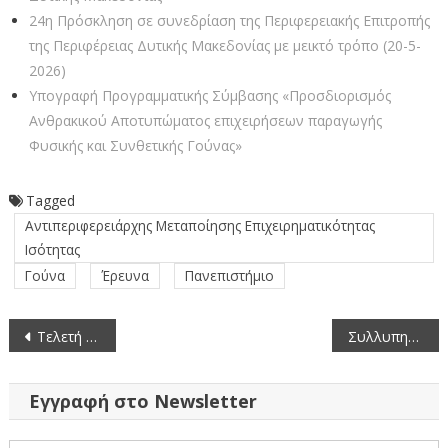
24η Πρόσκληση σε συνεδρίαση της Περιφερειακής Επιτροπής
της Περιφέρειας Δυτικής Μακεδονίας με μεικτό τρόπο (20-5-
2026)
Υπογραφή Προγραμματικής Σύμβασης «Προσδιορισμός
Ανθρακικού Αποτυπώματος επιχειρήσεων παραγωγής
Φυσικής και Συνθετικής Γούνας»
Tagged
Αντιπεριφερειάρχης Μεταποίησης Επιχειρηματικότητας
Ισότητας
Γούνα
Έρευνα
Πανεπιστήμιο
Πλοήγηση
Τελετή παράδοσης 120 απινιδωτών
Συλλυπητήριο μήνυμα του Περιφερειάρχη Δυτικής Μακεδονίας Γεώργιου Κασαπίδη για την απώλεια του Σιατιστινού Ζήση Δαρδάλη
άρθρων
Εγγραφή στο Newsletter