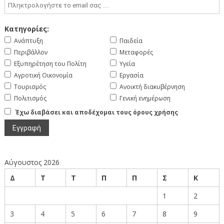
Κατηγορίες:
Ανάπτυξη
Παιδεία
Περιβάλλον
Μεταφορές
Εξυπηρέτηση του Πολίτη
Υγεία
Αγροτική Οικονομία
Εργασία
Τουρισμός
Ανοικτή διακυβέρνηση
Πολιτισμός
Γενική ενημέρωση
Έχω διαβάσει και αποδέχομαι τους όρους χρήσης
Αύγουστος 2026
Δ
Τ
Τ
Π
Π
Σ
Κ
1
2
3
4
5
6
7
8
9