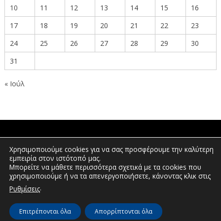
10
11
12
13
14
15
16
17
18
19
20
21
22
23
24
25
26
27
28
29
30
31
« Ιούλ
ΠΟΛΙΤΕΣ
Χρησιμοποιούμε cookies για να σας προσφέρουμε την καλύτερη
εμπειρία στον ιστότοπό μας.
Μπορείτε να μάθετε περισσότερα σχετικά με τα cookies που
χρησιμοποιούμε ή να τα απενεργοποιήσετε, κάνοντας κλικ στις
ΕΠΕΝΔΥΤΕΣ
.
Ρυθμίσεις
Επιτρέπονται όλα
Απορρίπτονται όλα
© Διεύθυνση Διαφάνειας & Ηλεκτρονικής Διακυβέρνησης | Περιφέρεια