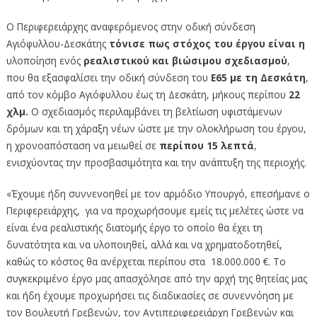
Ο Περιφερειάρχης αναφερόμενος στην οδική σύνδεση
Αγιόφυλλου-Δεσκάτης
τόνισε πως στόχος του έργου είναι η
υλοποίηση ενός
ρεαλιστικού και βιώσιμου σχεδιασμού
,
που θα εξασφαλίσει την οδική σύνδεση του
Ε65 με τη Δεσκάτη
,
από τον κόμβο Αγιόφυλλου έως τη Δεσκάτη, μήκους περίπου
22
χλμ.
Ο σχεδιασμός περιλαμβάνει τη βελτίωση υφιστάμενων
δρόμων και τη χάραξη νέων ώστε με την ολοκλήρωση του έργου,
η χρονοαπόσταση να μειωθεί σε
περίπου 15 λεπτά
,
ενισχύοντας την προσβασιμότητα και την ανάπτυξη της περιοχής.
«Έχουμε ήδη συννενοηθεί με τον αρμόδιο Υπουργό, επεσήμανε ο
Περιφερειάρχης, για να προχωρήσουμε εμείς τις μελέτες ώστε να
είναι ένα ρεαλιστικής διατομής έργο το οποίο θα έχει τη
δυνατότητα και να υλοποιηθεί, αλλά και να χρηματοδοτηθεί,
καθώς το κόστος θα ανέρχεται περίπου στα 18.000.000 €. Το
συγκεκριμένο έργο μας απασχόλησε από την αρχή της θητείας μας
και ήδη έχουμε προχωρήσει τις διαδικασίες σε συνεννόηση με
τον Βουλευτή Γρεβενών, τον Αντιπεριφερειάρχη Γρεβενών και