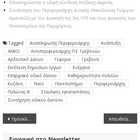
Ολοκληρώνεται η οδική σύνδεση Κοζάνης-Ακρινής
Συνάντηση του Περιφερειάρχη Δυτικής Μακεδονίας Γιώργου
Αμανατίδη με τον Διοικητή της 3ης ΥΠΕ και τους Διοικητές των
Νοσοκομείων της Περιφέρειας
Tagged
Αναπληρωτής Περιφερειάρχης
Ανάπτυξη
ΑΝΚΟ
Αντιπεριφερειάρχης Π.Ε. Γρεβενών
Αρδευτικό Δίκτυο
Γεφύρια
Γρεβενά
Εκτέλεση δημοσίων έργων
Ενέργεια
Επαρχιακό οδικό δίκτυο
Καθημερινότητα πολιτών
Κοζάνη
Ναοί
Πανεπιστήμιο
Περιφερειάρχης
Πυλώνας ΙΙΙ
Σταυλικές εγκαταστάσεις
Συντήρηση οδικού δικτύου
Πλοήγηση
Πρόσκληση υποβολής προσφοράς παροχής υπηρεσιών Τεχνικού Ασφαλείας στην Π.Ε Καστοριάς
Απευθείας μετάδοση της συνεδρίασης του Περιφερειακού Συμβουλίου Δυτικής Μακεδονίας (30-10-2025)
άρθρων
Εγγραφή στο Newsletter