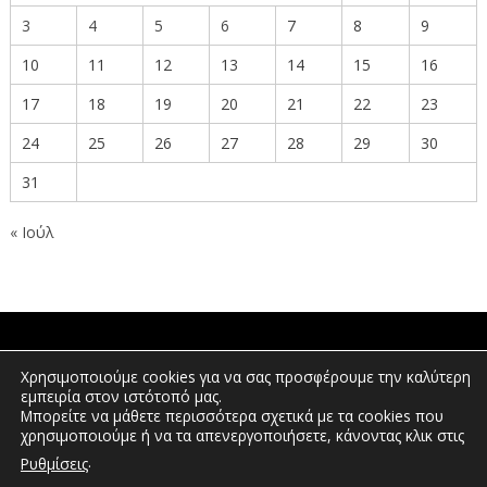
3
4
5
6
7
8
9
10
11
12
13
14
15
16
17
18
19
20
21
22
23
24
25
26
27
28
29
30
31
« Ιούλ
ΠΟΛΙΤΕΣ
Χρησιμοποιούμε cookies για να σας προσφέρουμε την καλύτερη
εμπειρία στον ιστότοπό μας.
Μπορείτε να μάθετε περισσότερα σχετικά με τα cookies που
χρησιμοποιούμε ή να τα απενεργοποιήσετε, κάνοντας κλικ στις
ΕΠΕΝΔΥΤΕΣ
.
Ρυθμίσεις