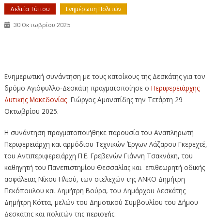
Δελτία Τύπου
Ενημέρωση Πολιτών
30 Οκτωβρίου 2025
Συνάντηση του Περιφερειάρχη με τους κατοίκους για την
οδική σύνδεση Αγιόφυλλου-Δεσκάτης
Ενημερωτική συνάντηση με τους κατοίκους της Δεσκάτης για τον
δρόμο Αγιόφυλλο-Δεσκάτη πραγματοποίησε ο
Περιφερειάρχης
Δυτικής Μακεδονίας
Γιώργος Αμανατίδης την Τετάρτη 29
Οκτωβρίου 2025.
Η συνάντηση πραγματοποιήθηκε παρουσία του Αναπληρωτή
Περιφερειάρχη και αρμόδιου Τεχνικών Έργων Λάζαρου Γκερεχτέ,
του Αντιπεριφερειάρχη Π.Ε. Γρεβενών Γιάννη Τσακνάκη, του
καθηγητή του Πανεπιστημίου Θεσσαλίας και επιθεωρητή οδικής
ασφάλειας Νίκου Ηλιού, των στελεχών της ΑΝΚΟ Δημήτρη
Πεκόπουλου και Δημήτρη Βούρα, του Δημάρχου Δεσκάτης
Δημήτρη Κόττα, μελών του Δημοτικού Συμβουλίου του Δήμου
Δεσκάτης και πολιτών της περιοχής.