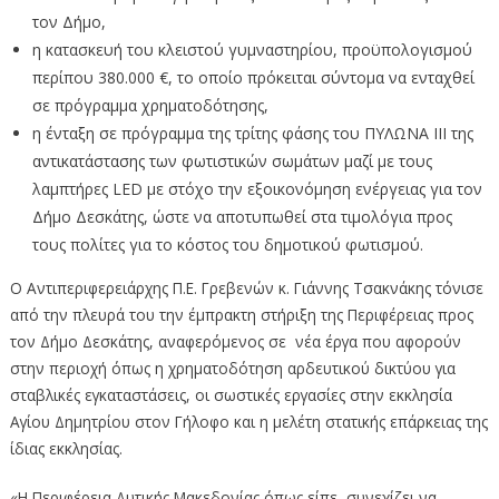
τον Δήμο,
η κατασκευή του κλειστού γυμναστηρίου, προϋπολογισμού
περίπου 380.000 €, το οποίο πρόκειται σύντομα να ενταχθεί
σε πρόγραμμα χρηματοδότησης,
η ένταξη σε πρόγραμμα της τρίτης φάσης του ΠΥΛΩΝΑ ΙΙΙ της
αντικατάστασης των φωτιστικών σωμάτων μαζί με τους
λαμπτήρες LED με στόχο την εξοικονόμηση ενέργειας για τον
Δήμο Δεσκάτης, ώστε να αποτυπωθεί στα τιμολόγια προς
τους πολίτες για το κόστος του δημοτικού φωτισμού.
Ο Αντιπεριφερειάρχης Π.Ε. Γρεβενών κ. Γιάννης Τσακνάκης τόνισε
από την πλευρά του την έμπρακτη στήριξη της Περιφέρειας προς
τον Δήμο Δεσκάτης, αναφερόμενος σε νέα έργα που αφορούν
στην περιοχή όπως η χρηματοδότηση αρδευτικού δικτύου για
σταβλικές εγκαταστάσεις, οι σωστικές εργασίες στην εκκλησία
Αγίου Δημητρίου στον Γήλοφο και η μελέτη στατικής επάρκειας της
ίδιας εκκλησίας.
«Η Περιφέρεια Δυτικής Μακεδονίας όπως είπε, συνεχίζει να