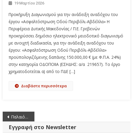
19 Μαρτίου 2026
Προκήρυξη Διαγωνισμού για την ανάδειξη αναδόχου του
έργου «Ασφαλτόστρωση Οδού Περιβόλι-Αβδέλλα» Η
Περιφέρεια Δυτικής Μακεδονίας / Π.Ε. Γρεβενών
προκηρύσσει δημόσιο ηλεκτρονικό μειοδοτικό διαγωνισμό
με ανοιχτή διαδικασία, για την ανάδειξη αναδόχου του
έργου: «Ασφαλτόστρωση Οδού Περιβόλι-Αβδέλλα»
προϋπολογιζόμενης δαπάνης 150.000,00 € (με Φ.Π.Α. 24%)
στην κατηγορία ΟΔΟΠΟΙΙΑ (ΕΣΗΔΗΣ: α/α 219657). Το έργο
χρηματοδοτείται α) από το ΠΔΕ […]
Διαβάστε περισσότερα
Πλοήγηση
Παλαιότερα άρθρα
άρθρων
Εγγραφή στο Newsletter