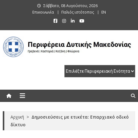
Skip
Σάββατο, 08 Αυγούστου, 2026
to
Επικοινωνία
Παλιός ιστότοπος
EN
content
Περιφέρεια Δυτικής Μακεδονίας
Γρεβενά | Καστοριά | Κοζάνη | Φλώρινα
Αρχική
>
Δημοσιεύσεις με ετικέτα: Επαρχιακό οδικό
δίκτυο