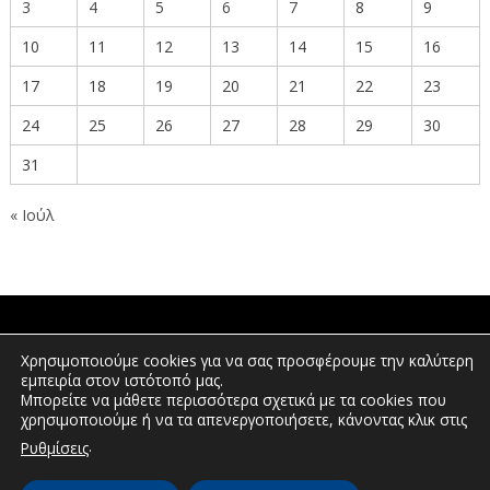
3
4
5
6
7
8
9
10
11
12
13
14
15
16
17
18
19
20
21
22
23
24
25
26
27
28
29
30
31
« Ιούλ
ΠΟΛΙΤΕΣ
Χρησιμοποιούμε cookies για να σας προσφέρουμε την καλύτερη
εμπειρία στον ιστότοπό μας.
Μπορείτε να μάθετε περισσότερα σχετικά με τα cookies που
χρησιμοποιούμε ή να τα απενεργοποιήσετε, κάνοντας κλικ στις
ΕΠΕΝΔΥΤΕΣ
.
Ρυθμίσεις