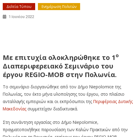
Δελτία Τύπου
Ενημέρωση Πολιτών
1 Ιουνίου 2022
Συμμετοχή της Περιφέρειας Δυτικής Μακεδονίας μέσω
τηλεδιάσκεψης στο 1ο Διαπεριφερειακό Σεμινάριο του
έργου REGIO-MOB στην Πολωνία
ο
Με επιτυχία ολοκληρώθηκε το 1
Διαπεριφερειακό Σεμινάριο του
έργου REGIO-MOB στην Πολωνία.
Το σεμινάριο διοργανώθηκε από τον Δήμο Niepolomice της
Πολωνίας, τον έκτο μήνα υλοποίησης του έργου, στο πλαίσιο
ανταλλαγής εμπειριών και οι εκπρόσωποι της
Περιφέρειας Δυτικής
Μακεδονίας
συμμετείχαν διαδικτυακά.
Στη συνάντηση εργασίας στο Δήμο Niepolomice,
πραγματοποιήθηκε παρουσίαση των Καλών Πρακτικών από την
Πολωνία και τη Ρουμανία, εταίρους του έργου REGIO-MOB.