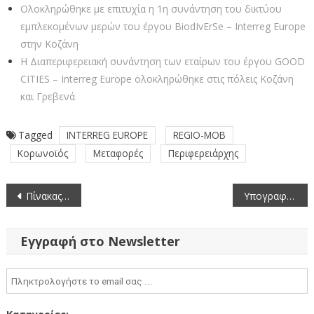
Ολοκληρώθηκε με επιτυχία η 1η συνάντηση του δικτύου
εμπλεκομένων μερών του έργου BiodIvErSe – Interreg Europe
στην Κοζάνη
Η Διαπεριφερειακή συνάντηση των εταίρων του έργου GOOD
CITIES – Interreg Europe ολοκληρώθηκε στις πόλεις Κοζάνη
και Γρεβενά
Tagged
INTERREG EUROPE
REGIO-MOB
Κορωνοϊός
Μεταφορές
Περιφερειάρχης
Πλοήγηση
Πίνακας των συζητηθέντων θεμάτων κατά την 11η/23-5-2022 συνεδρίαση του Περιφερειακού Συμβουλίου Δυτικής Μακεδονίας
Υπογραφή σύμβασης εκτέλεσης του έργου «Υδροηλεκτρικός σταθμός ισχύος 0.33MW στη θέση Φράγμα Σισανίου της ΔΕ Ασκίου του Δήμου Βοΐου της Π.Ε. Κοζάνης»
άρθρων
Εγγραφή στο Newsletter