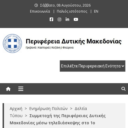
Skip
Σάββατο, 08 Αυγούστου, 2026
to
Επικοινωνία
Παλιός ιστότοπος
EN
content
Περιφέρεια Δυτικής Μακεδονίας
Γρεβενά | Καστοριά | Κοζάνη | Φλώρινα
Αρχική
>
Ενημέρωση Πολιτών
>
Δελτία
Τύπου
>
Συμμετοχή της Περιφέρειας Δυτικής
Μακεδονίας μέσω τηλεδιάσκεψης στο 1ο