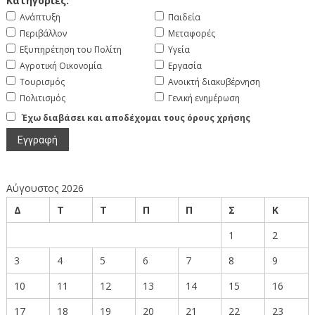
Κατηγορίες:
Ανάπτυξη
Παιδεία
Περιβάλλον
Μεταφορές
Εξυπηρέτηση του Πολίτη
Υγεία
Αγροτική Οικονομία
Εργασία
Τουρισμός
Ανοικτή διακυβέρνηση
Πολιτισμός
Γενική ενημέρωση
Έχω διαβάσει και αποδέχομαι τους όρους χρήσης
Αύγουστος 2026
Δ
Τ
Τ
Π
Π
Σ
Κ
1
2
3
4
5
6
7
8
9
10
11
12
13
14
15
16
17
18
19
20
21
22
23