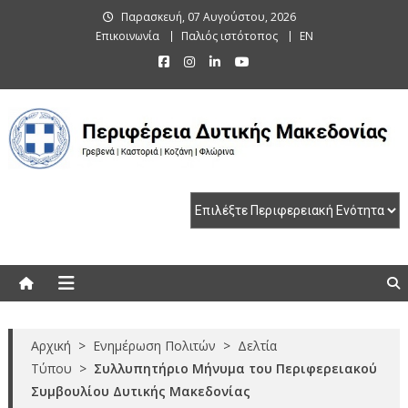
Skip
Παρασκευή, 07 Αυγούστου, 2026
to
Επικοινωνία
Παλιός ιστότοπος
EN
content
Περιφέρεια Δυτικής Μακεδονίας
Γρεβενά | Καστοριά | Κοζάνη | Φλώρινα
Αρχική
>
Ενημέρωση Πολιτών
>
Δελτία
Τύπου
>
Συλλυπητήριο Μήνυμα του Περιφερειακού
Συμβουλίου Δυτικής Μακεδονίας