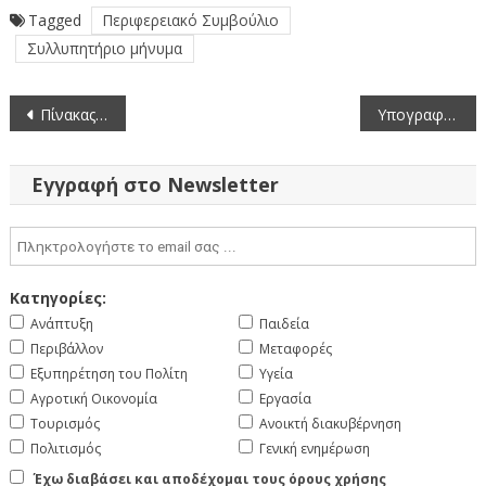
Tagged
Περιφερειακό Συμβούλιο
Συλλυπητήριο μήνυμα
Πλοήγηση
Πίνακας των συζητηθέντων θεμάτων κατά την 11η/28-6-2021 συνεδρίαση της Επιτροπής Περιβάλλοντος της Περιφέρειας Δυτικής Μακεδονίας
Υπογραφή συμβάσεων μελετών από τον Περιφερειάρχη Δυτικής Μακεδονίας (8-7-2021)
άρθρων
Εγγραφή στο Newsletter
Κατηγορίες:
Ανάπτυξη
Παιδεία
Περιβάλλον
Μεταφορές
Εξυπηρέτηση του Πολίτη
Υγεία
Αγροτική Οικονομία
Εργασία
Τουρισμός
Ανοικτή διακυβέρνηση
Πολιτισμός
Γενική ενημέρωση
Έχω διαβάσει και αποδέχομαι τους όρους χρήσης