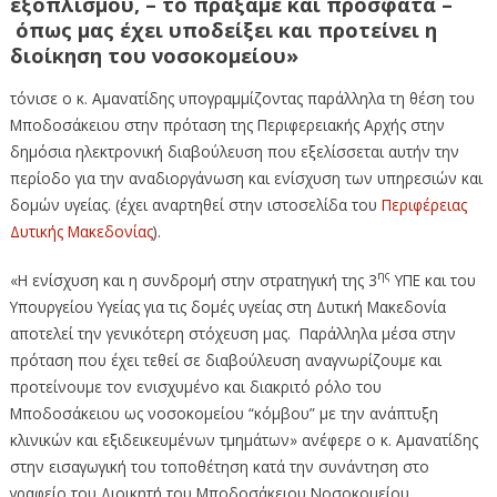
εξοπλισμού, – το πράξαμε και πρόσφατα –
όπως μας έχει υποδείξει και προτείνει η
διοίκηση του νοσοκομείου»
τόνισε ο κ. Αμανατίδης υπογραμμίζοντας παράλληλα τη θέση του
Μποδοσάκειου στην πρόταση της Περιφερειακής Αρχής στην
δημόσια ηλεκτρονική διαβούλευση που εξελίσσεται αυτήν την
περίοδο για την αναδιοργάνωση και ενίσχυση των υπηρεσιών και
δομών υγείας. (έχει αναρτηθεί στην ιστοσελίδα του
Περιφέρειας
Δυτικής Μακεδονίας
).
ης
«Η ενίσχυση και η συνδρομή στην στρατηγική της 3
ΥΠΕ και του
Υπουργείου Υγείας για τις δομές υγείας στη Δυτική Μακεδονία
αποτελεί την γενικότερη στόχευση μας. Παράλληλα μέσα στην
πρόταση που έχει τεθεί σε διαβούλευση αναγνωρίζουμε και
προτείνουμε τον ενισχυμένο και διακριτό ρόλο του
Μποδοσάκειου ως νοσοκομείου “κόμβου” με την ανάπτυξη
κλινικών και εξιδεικευμένων τμημάτων» ανέφερε ο κ. Αμανατίδης
στην εισαγωγική του τοποθέτηση κατά την συνάντηση στο
γραφείο του Διοικητή του Μποδοσάκειου Νοσοκομείου.