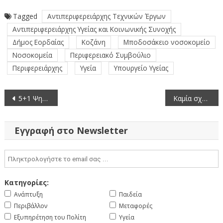
Tagged
Αντιπεριφερειάρχης Τεχνικών Έργων
Αντιπεριφερειάρχης Υγείας και Κοινωνικής Συνοχής
Δήμος Εορδαίας
Κοζάνη
Μποδοσάκειο νοσοκομείο
Νοσοκομεία
Περιφερειακό Συμβούλιο
Περιφερειάρχης
Υγεία
Υπουργείο Υγείας
Πλοήγηση
5+1 Ψηφιακοί Οδηγοί από την Αντιπεριφέρεια Διαφάνειας, Ηλεκτρονικής Διακυβέρνησης & Ψηφιακού Μετασχηματισμού
Καμία σχέση των Περιφερειών με τις διαδικασίες του ΟΠΕΚΕΠΕ
άρθρων
Εγγραφή στο Newsletter
Κατηγορίες:
Ανάπτυξη
Παιδεία
Περιβάλλον
Μεταφορές
Εξυπηρέτηση του Πολίτη
Υγεία