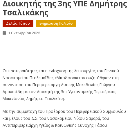
Διοικητής της 3ης ΥΠΕ Δημήτρης
Τσαλικάκης
Δελτία Τύπου
Ενημέρωση Πολιτών
1 Οκτωβρίου 2025
Στο «Μποδοσάκειo» Νοσοκομείο ο Περιφερειάρχης
Γιώργος Αμανατίδης και ο Διοικητής της 3ης ΥΠΕ
Δημήτρης Τσαλικάκης
Οι προτεραιότητες και η ενίσχυση της λειτουργίας του Γενικού
Νοσοκομείου Πτολεμαΐδας «Μποδοσάκειο» συζητήθηκαν στη
συνάντηση του Περιφερειάρχη Δυτικής Μακεδονίας Γιώργου
Αμανατίδη με τον Διοικητή της 3ης Υγειονομικής Περιφέρειας
Μακεδονίας Δημήτριο Τσαλικάκη.
Με την συμμετοχή του Προέδρου του Περιφερειακού Συμβουλίου
και μέλους του Δ.Σ. του νοσοκομείου Νίκου Σαμαρά, του
Αντιπεριφερειάρχη Υγείας & Κοινωνικής Συνοχής Τάσου