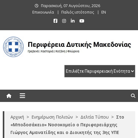
Skip
Παρασκευή, 07 Αυγούστου, 2026
to
Επικοινωνία
Παλιός ιστότοπος
EN
content
Περιφέρεια Δυτικής Μακεδονίας
Γρεβενά | Καστοριά | Κοζάνη | Φλώρινα
Αρχική
>
Ενημέρωση Πολιτών
>
Δελτία Τύπου
>
Στο
«Μποδοσάκειo» Νοσοκομείο ο Περιφερειάρχης
Γιώργος Αμανατίδης και ο Διοικητής της 3ης ΥΠΕ