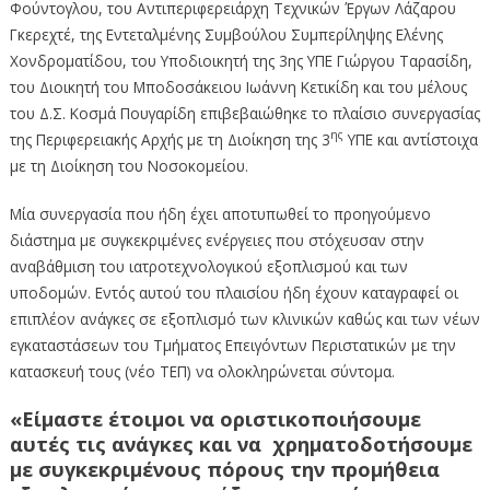
Φούντογλου, του Αντιπεριφερειάρχη Τεχνικών Έργων Λάζαρου
Γκερεχτέ, της Εντεταλμένης Συμβούλου Συμπερίληψης Ελένης
Χονδροματίδου, του Υποδιοικητή της 3ης ΥΠΕ Γιώργου Ταρασίδη,
του Διοικητή του Μποδοσάκειου Ιωάννη Κετικίδη και του μέλους
του Δ.Σ. Κοσμά Πουγαρίδη επιβεβαιώθηκε το πλαίσιο συνεργασίας
ης
της Περιφερειακής Αρχής με τη Διοίκηση της 3
ΥΠΕ και αντίστοιχα
με τη Διοίκηση του Νοσοκομείου.
Μία συνεργασία που ήδη έχει αποτυπωθεί το προηγούμενο
διάστημα με συγκεκριμένες ενέργειες που στόχευσαν στην
αναβάθμιση του ιατροτεχνολογικού εξοπλισμού και των
υποδομών. Εντός αυτού του πλαισίου ήδη έχουν καταγραφεί οι
επιπλέον ανάγκες σε εξοπλισμό των κλινικών καθώς και των νέων
εγκαταστάσεων του Τμήματος Επειγόντων Περιστατικών με την
κατασκευή τους (νέο ΤΕΠ) να ολοκληρώνεται σύντομα.
«Είμαστε έτοιμοι να οριστικοποιήσουμε
αυτές τις ανάγκες και να χρηματοδοτήσουμε
με συγκεκριμένους πόρους την προμήθεια