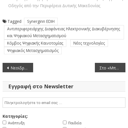
Οδηγός από την Περιφέρεια Δυτικής Μακεδονίας
Tagged
Synerginn EDIH
Αντιπεριφερειάρχης Διαφάνειας Ηλεκτρονικής Διακυβέρνησης
και Ψηφιακού Μετασχηματισμού
Κόμβος Ψηφιακής Καινοτομίας
Νέες τεχνολογίες
Ψηφιακός Μετασχηματισμός
Πλοήγηση
Νεοϊδρυθείσες Λαϊκές Αγορές των Δημοτικών Κοινοτήτων Αλωνακίων και Μαυροδεντρίου του Δήμου Κοζάνης (Οριστικά αποτελέσματα επαναπροκήρυξης)
Στο «Μποδοσάκειo» Νοσοκομείο ο Περιφερειάρχης Γιώργος Αμανατίδης και ο Διοικητής της 3ης ΥΠΕ Δημήτρης Τσαλικάκης
άρθρων
Εγγραφή στο Newsletter
Κατηγορίες:
Ανάπτυξη
Παιδεία