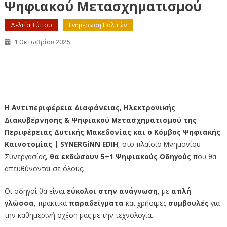
Ψηφιακού Μετασχηματισμού
Δελτία Τύπου
Ενημέρωση Πολιτών
1 Οκτωβρίου 2025
5+1 Ψηφιακοί Οδηγοί από την Αντιπεριφέρεια
Διαφάνειας, Ηλεκτρονικής Διακυβέρνησης & Ψηφιακού
Μετασχηματισμού
Η Αντιπεριφέρεια Διαφάνειας, Ηλεκτρονικής
Διακυβέρνησης & Ψηφιακού Μετασχηματισμού της
Περιφέρειας Δυτικής Μακεδονίας και ο Κόμβος Ψηφιακής
Καινοτομίας | SYNERGiNN EDIH
, στο πλαίσιο Μνημονίου
Συνεργασίας,
θα εκδώσουν 5+1 Ψηφιακούς Οδηγούς
που θα
απευθύνονται σε όλους.
Οι οδηγοί θα είναι
εύκολοι στην ανάγνωση
, με
απλή
γλώσσα
, πρακτικά
παραδείγματα
και χρήσιμες
συμβουλές
για
την καθημερινή σχέση μας με την τεχνολογία.