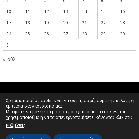
3
4
5
6
7
8
9
10
11
12
13
14
15
16
17
18
19
20
21
22
23
24
25
26
27
28
29
30
31
« Ιούλ
ΠΟΛΙΤΕΣ
Χρησιμοποιούμε cookies για να σας προσφέρουμε την καλύτερη
εμπειρία στον ιστότοπό μας.
Μπορείτε να μάθετε περισσότερα σχετικά με τα cookies που
χρησιμοποιούμε ή να τα απενεργοποιήσετε, κάνοντας κλικ στις
ΕΠΕΝΔΥΤΕΣ
.
Ρυθμίσεις