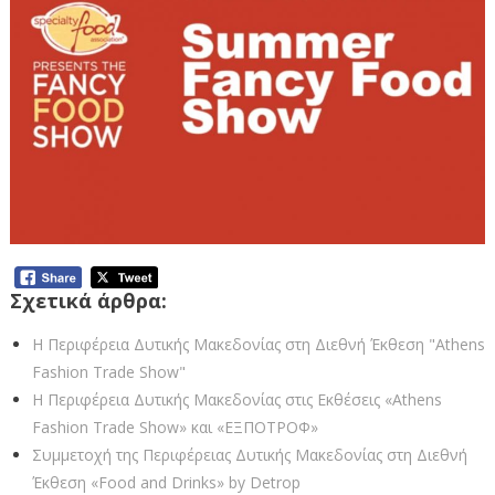
Σχετικά άρθρα:
Η Περιφέρεια Δυτικής Μακεδονίας στη Διεθνή Έκθεση "Athens
Fashion Trade Show"
Η Περιφέρεια Δυτικής Μακεδονίας στις Εκθέσεις «Athens
Fashion Trade Show» και «ΕΞΠΟΤΡΟΦ»
Συμμετοχή της Περιφέρειας Δυτικής Μακεδονίας στη Διεθνή
Έκθεση «Food and Drinks» by Detrop