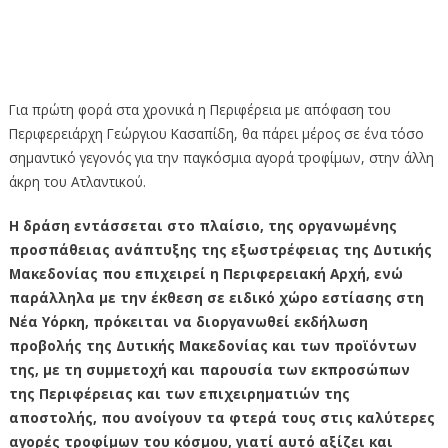
SUMMER FANCY FOOD SHOW 2023, στη Νέα Υόρκη στην
Αμερική, συμμετέχει η Περιφέρεια Δυτικής Μακεδονίας
με επιχειρήσεις τροφίμων από όλη την Περιφέρεια
Για πρώτη φορά στα χρονικά η Περιφέρεια με απόφαση του
Περιφερειάρχη Γεώργιου Κασαπίδη, θα πάρει μέρος σε ένα τόσο
σημαντικό γεγονός για την παγκόσμια αγορά τροφίμων, στην άλλη
άκρη του Ατλαντικού.
Η δράση εντάσσεται στο πλαίσιο, της οργανωμένης
προσπάθειας ανάπτυξης της εξωστρέφειας της Δυτικής
Μακεδονίας που επιχειρεί η Περιφερειακή Αρχή, ενώ
παράλληλα με την έκθεση σε ειδικό χώρο εστίασης στη
Νέα Υόρκη, πρόκειται να διοργανωθεί εκδήλωση
προβολής της Δυτικής Μακεδονίας και των προϊόντων
της, με τη συμμετοχή και παρουσία των εκπροσώπων
της Περιφέρειας και των επιχειρηματιών της
αποστολής, που ανοίγουν τα φτερά τους στις καλύτερες
αγορές τροφίμων του κόσμου, γιατί αυτό αξίζει και