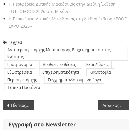
Η Περιφέρεια Δυτικής Μακεδονίας στην Διεθνή Έκθεση
TUTTOFOOD 2026 στο Μιλάνο
Η Περιφέρεια Δυτικής Μακεδονίας στη διεθνή έκθεση «FOOD
EXPO 2026»
Tagged
Αντιπεριφερειάρχης Μεταποίησης Επιχειρηματικότητας
Ισότητας
Γαστρονομία
Διεθνείς εκθέσεις
Εκδηλώσεις
Εξωστρέφεια
Επιχειρηματικότητα
Καινοτομία
Περιφερειάρχης
Συγχρηματοδοτούμενα έργα
Τοπικά Προϊόντα
Πλοήγηση
Πίνακας των συζητηθέντων θεμάτων κατά την 2η/12-6-2023 Συνεδρίαση της Εδαφικής Επιτροπής της Περιφέρειας Δυτικής Μακεδονίας
Αιολικός Σταθμός Παραγωγής Ηλεκτρικής Ενέργειας (ΑΣΠΗΕ) ισχύος 28,8MW
άρθρων
Εγγραφή στο Newsletter