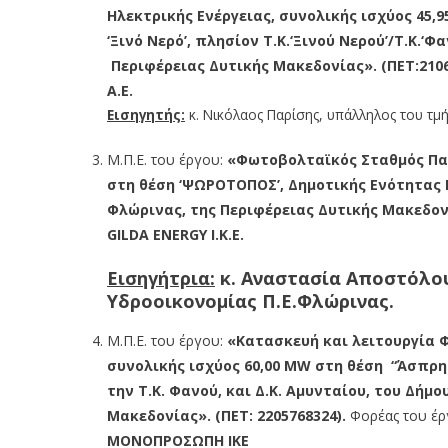
Ηλεκτρικής Ενέργειας, συνολικής ισχύος 45,
‘Ξινό Νερό’, πλησίον Τ.Κ.‘Ξινού Νερού’/Τ.Κ.‘Φ
Περιφέρειας Δυτικής Μακεδονίας». (ΠΕΤ:2106
Α.Ε.
Εισηγητής:
κ. Νικόλαος Παρίσης, υπάλληλος του τμ
Μ.Π.Ε. του έργου:
«Φωτοβολταϊκός Σταθμός Παρ
στη θέση ‘ΨΩΡΟΤΟΠΟΣ’, Δημοτικής Ενότητας 
Φλώρινας, της Περιφέρειας Δυτικής Μακεδονί
GILDA ENERGY I.K.E.
Εισηγήτρια:
κ. Αναστασία Αποστόλο
Υδροοικονομίας Π.Ε.Φλώρινας.
Μ.Π.Ε. του έργου:
«Κατασκευή και λειτουργία 
συνολικής ισχύος 60,00 MW στη θέση “Άσπρη 
την Τ.Κ. Φανού, και Δ.Κ. Αμυνταίου, του Δήμ
Μακεδονίας». (ΠΕΤ: 2205768324).
Φορέας του έρ
ΜΟΝΟΠΡΟΣΩΠΗ ΙΚΕ