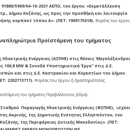
. 91880/5969/04-10-2021 ΑΕΠΟ, του έργου: «Εκμετάλλευση
τρ., Δήμου Κοζάνης, ως προς την προσθήκη και λειτουργία
ήσης κομπόστ τύπου Α». (ΠΕΤ: 1909175018).
Φορέας του έργο
Αναπληρώτρια Προϊστάμενη του τμήματος
Ηλεκτρικής Ενέργειας (ΑΣΠΗΕ) στις θέσεις ‘Μεγαλέξανδρος
ύος 100,8 MW & Συνοδά Υποστηρικτικά Έργα’’ στις Δ.Ε.
πών και στις Δ.Ε. Καστρακίου και Κορεστίων του Δήμου
ΕΤ: 2202713711).
Φορέας του έργου ή δραστηριότητας:
οϊστάμενη του τμήματος Περιβάλλοντος (έδρα).
ταθμού Παραγωγής Ηλεκτρικής Ενέργειας (ΦΣΠΗΕ), ισχύο
τας Ακρινής, της Δημοτικής Ενότητας Ελλησπόντου, του
Κοζάνης, της Περιφέρειας Δυτικής Μακεδονίας». (ΠΕΤ:
ALMARIET ENERGY ΜΟΝΟΠΡΟΣΩΠΗ ΙΚΕ.