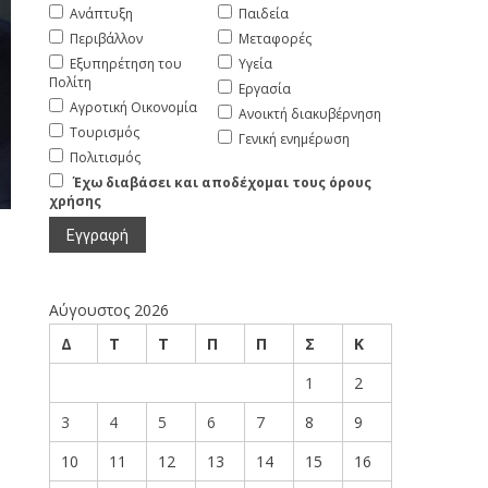
Ανάπτυξη
Παιδεία
Περιβάλλον
Μεταφορές
Εξυπηρέτηση του
Υγεία
Πολίτη
Εργασία
Αγροτική Οικονομία
Ανοικτή διακυβέρνηση
Τουρισμός
Γενική ενημέρωση
Πολιτισμός
Έχω διαβάσει και αποδέχομαι τους όρους
χρήσης
Αύγουστος 2026
Δ
Τ
Τ
Π
Π
Σ
Κ
1
2
3
4
5
6
7
8
9
10
11
12
13
14
15
16