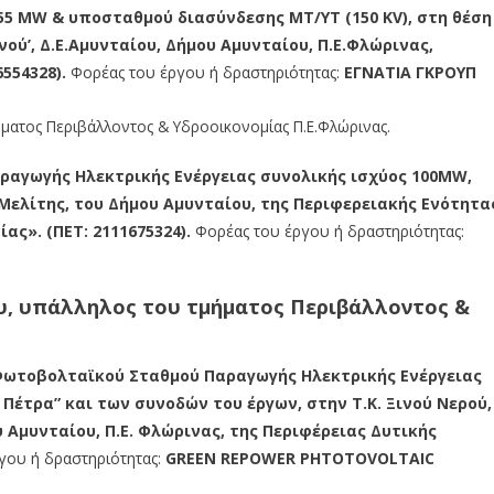
955 MW & υποσταθμού διασύνδεσης ΜΤ/ΥΤ (150 KV), στη θέση
ανού’, Δ.Ε.Αμυνταίου, Δήμου Αμυνταίου, Π.Ε.Φλώρινας,
554328).
Φορέας του έργου ή δραστηριότητας:
ΕΓΝΑΤΙΑ ΓΚΡΟΥΠ
ήματος Περιβάλλοντος & Υδροοικονομίας Π.Ε.Φλώρινας.
αγωγής Ηλεκτρικής Ενέργειας συνολικής ισχύος 100MW,
Μελίτης, του Δήμου Αμυνταίου, της Περιφερειακής Ενότητα
ας». (ΠΕΤ: 2111675324).
Φορέας του έργου ή δραστηριότητας:
υ, υπάλληλος του τμήματος Περιβάλλοντος &
Φωτοβολταϊκού Σταθμού Παραγωγής Ηλεκτρικής Ενέργειας
Πέτρα” και των συνοδών του έργων, στην Τ.Κ. Ξινού Νερού,
ου Αμυνταίου, Π.Ε. Φλώρινας, της Περιφέρειας Δυτικής
γου ή δραστηριότητας:
GRE
E
N REPOWER PHTOTOVOLTAIC