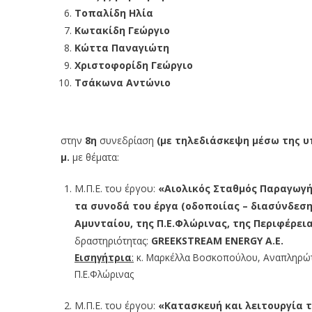
Τοπαλίδη Ηλία
Κωτακίδη Γεώργιο
Κώττα Παναγιώτη
Χριστοφορίδη Γεώργιο
Τσάκωνα Αντώνιο
στην
8η
συνεδρίαση
(με τηλεδιάσκεψη
μέσω της 
μ.
με θέματα:
Μ.Π.Ε. του έργου:
«Αιολικός Σταθμός Παραγωγή
τα συνοδά του έργα (οδοποιίας – διασύνδεσης
Αμυνταίου, της Π.Ε.Φλώρινας, της Περιφέρεια
δραστηριότητας:
GREEKSTREAM ENERGY Α.Ε.
Εισηγήτρια
:
κ. Μαρκέλλα Βοσκοπούλου, Αναπληρώτ
Π.Ε.Φλώρινας
Μ.Π.Ε. του έργου:
«Κατασκευή και λειτουργία