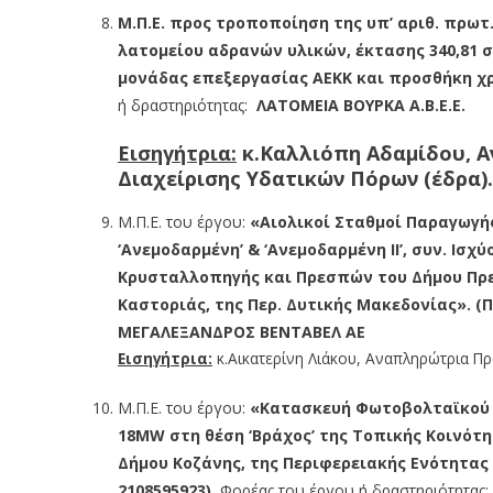
M
.Π.Ε. προς τροποποίηση της υπ’ αριθ. πρωτ
λατομείου αδρανών υλικών, έκτασης 340,81 σ
μονάδας επεξεργασίας ΑΕΚΚ και προσθήκη χρ
ή δραστηριότητας:
ΛΑΤΟΜΕΙΑ ΒΟΥΡΚΑ Α.Β.Ε.Ε.
Εισηγήτρια:
κ.Καλλιόπη Αδαμίδου, 
Διαχείρισης Υδατικών Πόρων (έδρα).
Μ.Π.Ε. του έργου:
«Αιολικοί Σταθμοί Παραγωγής 
‘Ανεμοδαρμένη’ & ‘Ανεμοδαρμένη ΙΙ’, συν. Ισχ
Κρυσταλλοπηγής και Πρεσπών του Δήμου Πρεσ
Καστοριάς, της Περ. Δυτικής Μακεδονίας».
(Π
ΜΕΓΑΛΕΞΑΝΔΡΟΣ ΒΕΝΤΑΒΕΛ ΑΕ
Εισηγήτρια:
κ.Αικατερίνη Λιάκου, Αναπληρώτρια Πρ
Μ.Π.Ε. του έργου:
«Κατασκευή Φωτοβολταϊκού Σ
18MW στη θέση ‘Βράχος’ της Τοπικής Κοινότη
Δήμου Κοζάνης, της Περιφερειακής Ενότητας 
2108595923).
Φορέας του έργου ή δραστηριότητας: