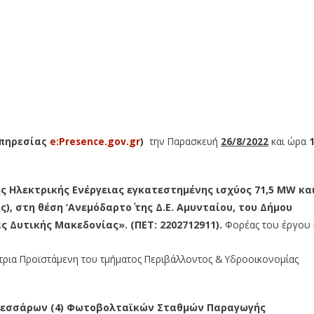
υπηρεσίας
e:Presence.gov.gr
)
την Παρασκευή
26/8/2022
και ώρα
ς Ηλεκτρικής Ενέργειας εγκατεστημένης ισχύος 71,5 MW κα
), στη θέση ‘Ανεμόδαρτο΄ της Δ.Ε. Αμυνταίου, του Δήμου
ς Δυτικής Μακεδονίας». (ΠΕΤ: 2202712911).
Φορέας του έργου 
ρια Προϊστάμενη του τμήματος Περιβάλλοντος & Υδροοικονομίας
 τεσσάρων (4) Φωτοβολταϊκών Σταθμών Παραγωγής