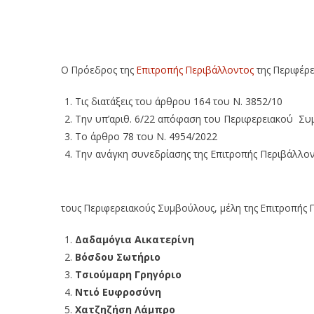
Πρόσκληση στην 8η συνεδρίαση της Επιτροπής Π
2022) – Πρόσκληση στην 8η συνεδρίαση της Επι
(26-8-2022)
Ο Πρόεδρος της
Επιτροπής Περιβάλλοντος
της Περιφέρε
Τις διατάξεις του άρθρου 164 του Ν. 3852/10
Την υπ’αριθ. 6/22 απόφαση του Περιφερειακού Συ
Το άρθρο 78 του Ν. 4954/2022
Την ανάγκη συνεδρίασης της Επιτροπής Περιβάλλο
τους Περιφερειακούς Συμβούλους, μέλη της Επιτροπής 
Δαδαμόγια Αικατερίνη
Βόσδου Σωτήριο
Τσιούμαρη Γρηγόριο
Ντιό Ευφροσύνη
Χατζηζήση Λάμπρο