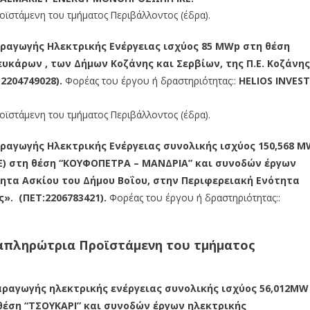
οϊστάμενη του τμήματος Περιβάλλοντος (έδρα).
αγωγής Ηλεκτρικής Ενέργειας ισχύος 85 MWp στη θέση
ευκάρων , των Δήμων Κοζάνης και Σερβίων, της Π.Ε. Κοζάνης
2204749028).
Φορέας του έργου ή δραστηριότητας::
HELIOS INVEST
οϊστάμενη του τμήματος Περιβάλλοντος (έδρα).
αγωγής Ηλεκτρικής Ενέργειας συνολικής ισχύος 150,568 M
) στη θέση “ΚΟΥΦΟΠΕΤΡΑ – ΜΑΝΔΡΙΑ” και συνοδών έργων
τητα Ασκίου του Δήμου Βοΐου, στην Περιφερειακή Ενότητα
». (ΠΕΤ:2206783421).
Φορέας του έργου ή δραστηριότητας::
ναπληρώτρια Προϊστάμενη του τμήματος
αγωγής ηλεκτρικής ενέργειας συνολικής ισχύος 56,012MW
έση “ΤΣΟΥΚΑΡΙ” και συνοδών έργων ηλεκτρικής