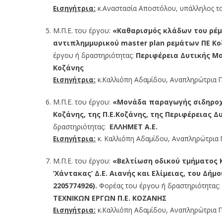
Εισηγήτρια:
κ.Αναστασία Αποστόλου, υπάλληλος το
Μ.Π.Ε. του έργου:
«Καθαρισμός κλάδων του ρέμ
αντιπλημμυρικού master plan ρεμάτων ΠΕ Κοζάν
έργου ή δραστηριότητας:
Περιφέρεια Δυτικής Μακ
Κοζάνης
Εισηγήτρια:
κ.Καλλιόπη Αδαμίδου, Αναπληρώτρια Π
Μ.Π.Ε. του έργου:
«Mονάδα παραγωγής σιδηροχρ
Κοζάνης, της Π.Ε.Κοζάνης, της Περιφέρειας Δ
δραστηριότητας:
ΕΛΛΗΜΕΤ Α.Ε.
Εισηγήτρια:
κ. Καλλιόπη Αδαμίδου, Αναπληρώτρια Π
Μ.Π.Ε. του έργου:
«Βελτίωση οδικού τμήματος Κ
‘Χάντακας’ Δ.Ε. Αιανής και Ελίμειας, του Δήμ
2205774926).
Φορέας του έργου ή δραστηριότητας:
ΤΕΧΝΙΚΩΝ ΕΡΓΩΝ Π.Ε. ΚΟΖΑΝΗΣ
Εισηγήτρια:
κ.Καλλιόπη Αδαμίδου, Αναπληρώτρια Π