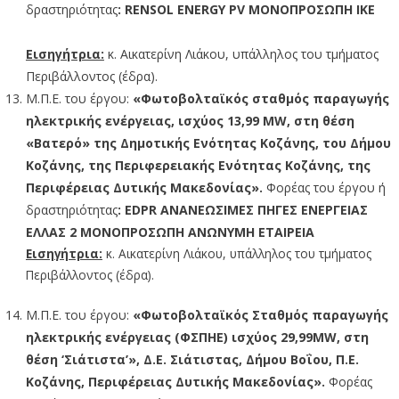
δραστηριότητας
: RENSOL ENERGY PV ΜΟΝΟΠΡΟΣΩΠΗ ΙΚΕ
Εισηγήτρια:
κ. Αικατερίνη Λιάκου, υπάλληλος του τμήματος
Περιβάλλοντος (έδρα).
Μ.Π.Ε. του έργου:
«Φωτοβολταϊκός σταθμός παραγωγής
ηλεκτρικής ενέργειας, ισχύος 13,99 MW, στη θέση
«Βατερό» της Δημοτικής Ενότητας Κοζάνης, του Δήμου
Κοζάνης, της Περιφερειακής Ενότητας Κοζάνης, της
Περιφέρειας Δυτικής Μακεδονίας».
Φορέας του έργου ή
δραστηριότητας
:
EDPR
ΑΝΑΝΕΩΣΙΜΕΣ ΠΗΓΕΣ ΕΝΕΡΓΕΙΑΣ
ΕΛΛΑΣ 2 ΜΟΝΟΠΡΟΣΩΠΗ ΑΝΩΝΥΜΗ ΕΤΑΙΡΕΙΑ
Εισηγήτρια:
κ. Αικατερίνη Λιάκου, υπάλληλος του τμήματος
Περιβάλλοντος (έδρα).
Μ.Π.Ε. του έργου:
«Φωτοβολταϊκός Σταθμός παραγωγής
ηλεκτρικής ενέργειας (ΦΣΠΗΕ) ισχύος 29,99MW, στη
θέση ‘Σιάτιστα’», Δ.Ε. Σιάτιστας, Δήμου Βοΐου, Π.Ε.
Κοζάνης, Περιφέρειας Δυτικής Μακεδονίας».
Φορέας