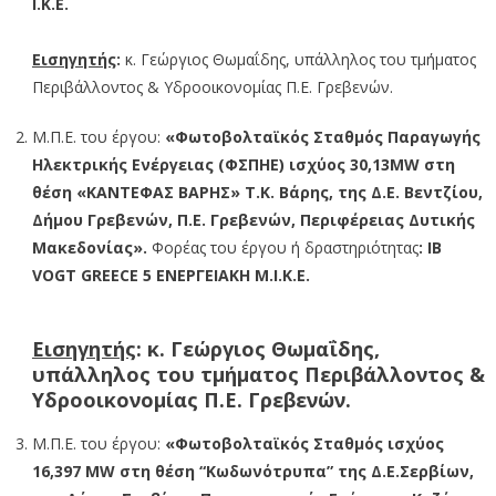
Ι.Κ.Ε.
Εισηγητής
:
κ. Γεώργιος Θωμαΐδης, υπάλληλος του τμήματος
Περιβάλλοντος & Υδροοικονομίας Π.Ε. Γρεβενών.
Μ.Π.Ε. του έργου:
«Φωτοβολταϊκός Σταθμός Παραγωγής
Ηλεκτρικής Ενέργειας (ΦΣΠΗΕ) ισχύος 30,13MW στη
θέση «ΚΑΝΤΕΦΑΣ ΒΑΡΗΣ» Τ.Κ. Βάρης, της Δ.Ε. Βεντζίου,
Δήμου Γρεβενών, Π.Ε. Γρεβενών, Περιφέρειας Δυτικής
Μακεδονίας».
Φορέας του έργου ή δραστηριότητας
: IB
VOGT GREECE 5 ΕΝΕΡΓΕΙΑΚΗ Μ.Ι.Κ.Ε.
Εισηγητής
:
κ. Γεώργιος Θωμαΐδης,
υπάλληλος του τμήματος Περιβάλλοντος &
Υδροοικονομίας Π.Ε. Γρεβενών.
Μ.Π.Ε. του έργου:
«Φωτοβολταϊκός Σταθμός ισχύος
16,397 MW στη θέση “Κωδωνότρυπα” της Δ.Ε.Σερβίων,