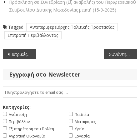
Πρόσκληση σε Συνεδρίαση (Εξ αναβολής) του Περιφερειακού
Συμβουλίου Δυτικής Μακεδονίας μεικτή (15-9-2025)
Tagged
Αντιπεριφερειάρχης Πολιτικής Προστασίας
Επιτροπή Περιβάλλοντος
Πλοήγηση
Ιατρικές Ειδικότητες Τελευταία ενημέρωση 13-4-2022
Συνάντηση Περιφερειάρχη Δυτικής Μακεδονίας Γιώργου Κασαπίδη με τον Πρέσβη της Ομοσπονδιακής Δημοκρατίας της Γερμανίας στην Αθήνα Ερνστ Ράιχελ – Συνεργασία σε θέματα οικονομίας, περιβάλλοντος και πολιτισμού
άρθρων
Εγγραφή στο Newsletter
Κατηγορίες:
Ανάπτυξη
Παιδεία
Περιβάλλον
Μεταφορές
Εξυπηρέτηση του Πολίτη
Υγεία
Αγροτική Οικονομία
Εργασία