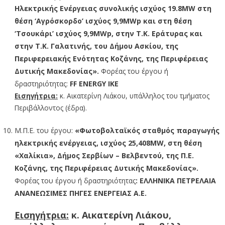
Ηλεκτρικής Ενέργειας συνολικής ισχύος 19.8MW στη
θέση ‘Αγρόσκορδο’ ισχύος 9,9MWp και στη θέση
‘Τσουκάρι’ ισχύος 9,9MWp, στην Τ.Κ. Εράτυρας και
στην Τ.Κ. Γαλατινής, του Δήμου Ασκίου, της
Περιφερειακής Ενότητας Κοζάνης, της Περιφέρειας
Δυτικής Μακεδονίας».
Φορέας του έργου ή
δραστηριότητας:
FF
ENERGY
IKE
Εισηγήτρια:
κ. Αικατερίνη Λιάκου, υπάλληλος του τμήματος
Περιβάλλοντος (έδρα).
Μ.Π.Ε. του έργου:
«Φωτοβολταϊκός σταθμός παραγωγής
ηλεκτρικής ενέργειας, ισχύος 25,408MW, στη θέση
«Χαλίκια», Δήμος Σερβίων – Βελβεντού, της Π.Ε.
Κοζάνης, της Περιφέρειας Δυτικής Μακεδονίας».
Φορέας του έργου ή δραστηριότητας
: ΕΛΛΗΝΙΚΑ ΠΕΤΡΕΛΑΙΑ
ΑΝΑΝΕΩΣΙΜΕΣ ΠΗΓΕΣ ΕΝΕΡΓΕΙΑΣ Α.Ε.
Εισηγήτρια:
κ. Αικατερίνη Λιάκου,