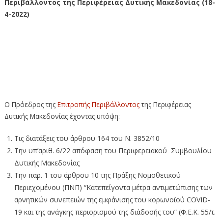
Περιβάλλοντος της Περιφέρειας Δυτικής Μακεδονίας (18-
4-2022)
Πρόσκληση στην 4η συνεδρίαση της Επιτροπής
Περιβάλλοντος της Περιφέρειας Δυτικής Μακεδονίας (18-
4-2022) – Πρόσκληση στην 4η συνεδρίαση της Επιτροπής
Περιβάλλοντος της Περιφέρειας Δυτικής Μακεδονίας (18-
4-2022)
Ο Πρόεδρος της
Επιτροπής Περιβάλλοντος
της Περιφέρειας
Δυτικής Μακεδονίας έχοντας υπόψη:
Τις διατάξεις του άρθρου 164 του Ν. 3852/10
Την υπ’αριθ. 6/22 απόφαση του Περιφερειακού Συμβουλίου
Δυτικής Μακεδονίας
Την παρ. 1 του άρθρου 10 της Πράξης Νομοθετικού
Περιεχομένου (ΠΝΠ) “Κατεπείγοντα μέτρα αντιμετώπισης των
αρνητικών συνεπειών της εμφάνισης του κορωνοϊού COVID-
19 και της ανάγκης περιορισμού της διάδοσής του” (Φ.Ε.Κ. 55/τ.