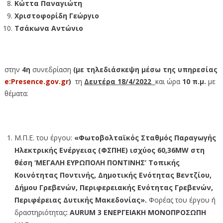
Κώττα Παναγιώτη
Χριστοφορίδη Γεώργιο
Τσάκωνα Αντώνιο
στην
4η
συνεδρίαση
(με τηλεδιάσκεψη
μέσω της υπηρεσίας
e:Presence.gov.gr
)
τη
Δευτέρα 18/4/2022
και ώρα
10 π.μ.
με
θέματα:
Μ.Π.Ε. του έργου:
«Φωτοβολταϊκός Σταθμός Παραγωγής
Ηλεκτρικής Ενέργειας (ΦΣΠΗΕ) ισχύος 60,36MW στη
θέση ‘ΜΕΓΑΛΗ ΕΥΡΩΠΟΛΗ ΠΟΝΤΙΝΗΣ’ Τοπικής
Κοινότητας Ποντινής, Δημοτικής Ενότητας Βεντζίου,
Δήμου Γρεβενών, Περιφερειακής Ενότητας Γρεβενών,
Περιφέρειας Δυτικής Μακεδονίας».
Φορέας του έργου ή
δραστηριότητας
: AURUM 3 ΕΝΕΡΓΕΙΑΚΗ ΜΟΝΟΠΡΟΣΩΠΗ