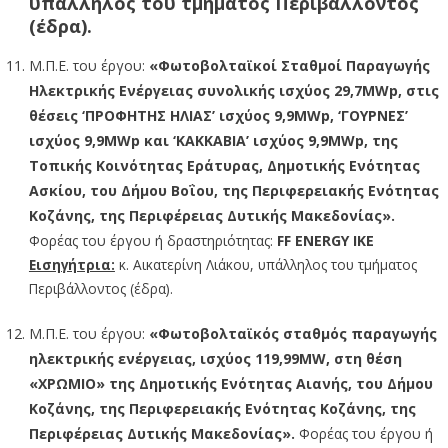
υπάλληλος του τμήματος Περιβάλλοντος
(έδρα).
Μ.Π.Ε. του έργου:
«Φωτοβολταϊκοί Σταθμοί Παραγωγής
Ηλεκτρικής Ενέργειας συνολικής ισχύος 29,7MWp, στις
θέσεις ‘ΠΡΟΦΗΤΗΣ ΗΛΙΑΣ’ ισχύος 9,9MWp, ‘ΓΟΥΡΝΕΣ’
ισχύος 9,9MWp και ‘ΚΑΚΚΑΒΙΑ’ ισχύος 9,9MWp, της
Τοπικής Κοινότητας Εράτυρας, Δημοτικής Ενότητας
Ασκίου, του Δήμου Βοΐου, της Περιφερειακής Ενότητας
Κοζάνης, της Περιφέρειας Δυτικής Μακεδονίας».
Φορέας του έργου ή δραστηριότητας:
FF
ENERGY
IKE
Εισηγήτρια:
κ. Αικατερίνη Λιάκου, υπάλληλος του τμήματος
Περιβάλλοντος (έδρα).
Μ.Π.Ε. του έργου:
«Φωτοβολταϊκός σταθμός παραγωγής
ηλεκτρικής ενέργειας, ισχύος 119,99MW, στη θέση
«ΧΡΩΜΙΟ» της Δημοτικής Ενότητας Αιανής, του Δήμου
Κοζάνης, της Περιφερειακής Ενότητας Κοζάνης, της
Περιφέρειας Δυτικής Μακεδονίας».
Φορέας του έργου ή