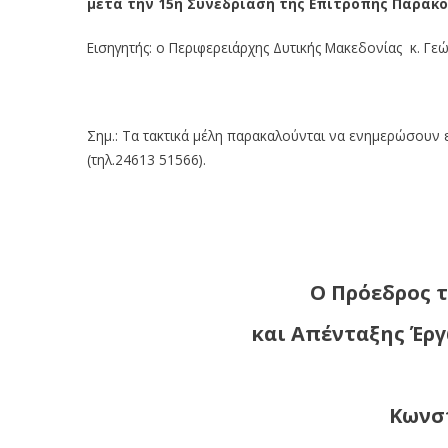
μετά την 15η Συνεδρίαση της Επιτροπής Παρακολ
Εισηγητής: ο Περιφερειάρχης Δυτικής Μακεδονίας κ. Γεώ
Σημ.: Τα τακτικά μέλη παρακαλούνται να ενημερώσουν 
(τηλ.24613 51566).
Ο Πρόεδρος 
και Απένταξης Έρ
Κωνσ