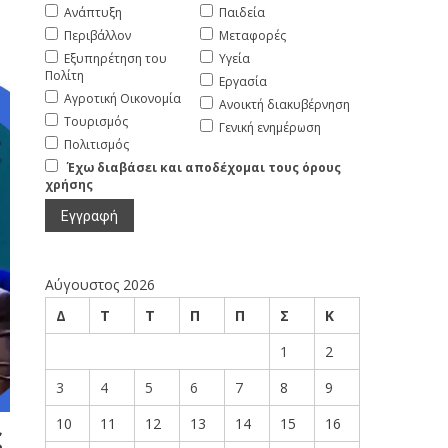
Ανάπτυξη
Παιδεία
Περιβάλλον
Μεταφορές
Εξυπηρέτηση του
Υγεία
Πολίτη
Εργασία
Αγροτική Οικονομία
Ανοικτή διακυβέρνηση
Τουρισμός
Γενική ενημέρωση
Πολιτισμός
Έχω διαβάσει και αποδέχομαι τους όρους
χρήσης
Αύγουστος 2026
Δ
Τ
Τ
Π
Π
Σ
Κ
1
2
3
4
5
6
7
8
9
10
11
12
13
14
15
16
ς