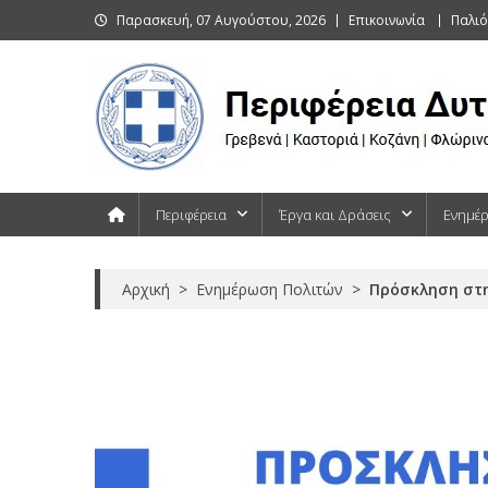
Skip
Παρασκευή, 07 Αυγούστου, 2026
Επικοινωνία
Παλιό
to
content
Περιφέρεια Δυτικής Μακεδονίας
Γρεβενά | Καστοριά | Κοζάνη | Φλώρινα
Περιφέρεια
Έργα και Δράσεις
Ενημέ
Αρχική
>
Ενημέρωση Πολιτών
>
Πρόσκληση στη