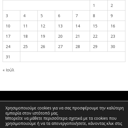
1
2
3
4
5
6
7
8
9
10
11
12
13
14
15
16
17
18
19
20
21
22
23
24
25
26
27
28
29
30
31
« Ιούλ
ΠΟΛΙΤΕΣ
Χρησιμοποιούμε cookies για να σας προσφέρουμε την καλύτερη
εμπειρία στον ιστότοπό μας.
Μπορείτε να μάθετε περισσότερα σχετικά με τα cookies που
χρησιμοποιούμε ή να τα απενεργοποιήσετε, κάνοντας κλικ στις
ΕΠΕΝΔΥΤΕΣ