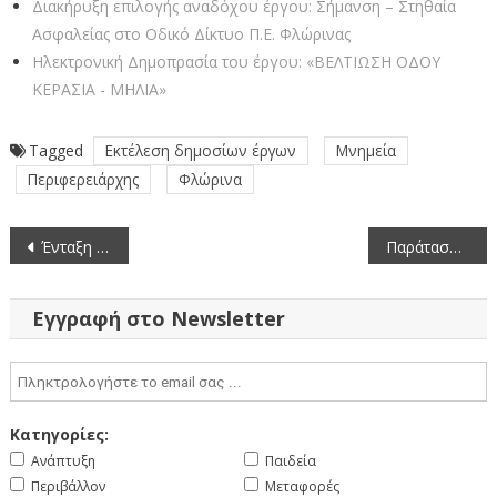
Διακήρυξη επιλογής αναδόχου έργου: Σήμανση – Στηθαία
Ασφαλείας στο Οδικό Δίκτυο Π.Ε. Φλώρινας
Ηλεκτρονική Δημοπρασία του έργου: «ΒΕΛΤΙΩΣΗ ΟΔΟΥ
ΚΕΡΑΣΙΑ - ΜΗΛΙΑ»
Tagged
Εκτέλεση δημοσίων έργων
Μνημεία
Περιφερειάρχης
Φλώρινα
Πλοήγηση
Ένταξη έξι σημαντικών έργων Πολιτισμού, συνολικού π/υ 5,2 εκ. ευρώ, στο Επιχειρησιακό Πρόγραμμα Περιφέρειας Δυτικής Μακεδονίας 2014-2020
Παράταση της προθεσμίας υποβολής αιτήσεων υποψηφιοτήτων για την πλήρωση της θέσης Προϊσταμένου του Τμήματος Ηλεκτρονικής Υποστήριξης της Διεύθυνσης Εθνικής Βάσης Δεδομένων Δημοσίων Συμβάσεων και Ηλεκτρονικής Υποστήριξης της Ενιαίας Ανεξάρτητης Αρχής Δημοσίων Συμβάσεων
άρθρων
Εγγραφή στο Newsletter
Κατηγορίες:
Ανάπτυξη
Παιδεία
Περιβάλλον
Μεταφορές