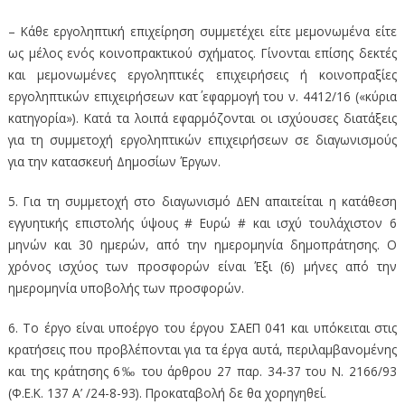
– Κάθε εργοληπτική επιχείρηση συμμετέχει είτε μεμονωμένα είτε
ως μέλος ενός κοινοπρακτικού σχήματος. Γίνονται επίσης δεκτές
και μεμονωμένες εργοληπτικές επιχειρήσεις ή κοινοπραξίες
εργοληπτικών επιχειρήσεων κατ΄ εφαρμογή του ν. 4412/16 («κύρια
κατηγορία»). Κατά τα λοιπά εφαρμόζονται οι ισχύουσες διατάξεις
για τη συμμετοχή εργοληπτικών επιχειρήσεων σε διαγωνισμούς
για την κατασκευή Δημοσίων Έργων.
5. Για τη συμμετοχή στο διαγωνισμό ΔΕΝ απαιτείται η κατάθεση
εγγυητικής επιστολής ύψους # Ευρώ # και ισχύ τουλάχιστον 6
μηνών και 30 ημερών, από την ημερομηνία δημοπράτησης. Ο
χρόνος ισχύος των προσφορών είναι Έξι (6) μήνες από την
ημερομηνία υποβολής των προσφορών.
6. Το έργο είναι υποέργο του έργου ΣΑΕΠ 041 και υπόκειται στις
κρατήσεις που προβλέπονται για τα έργα αυτά, περιλαμβανομένης
και της κράτησης 6‰ του άρθρου 27 παρ. 34-37 του Ν. 2166/93
(Φ.Ε.Κ. 137 Α’ /24-8-93). Προκαταβολή δε θα χορηγηθεί.