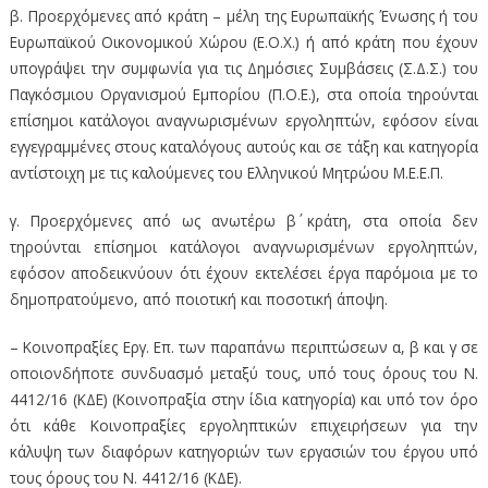
β. Προερχόμενες από κράτη – μέλη της Ευρωπαϊκής Ένωσης ή του
Ευρωπαϊκού Οικονομικού Χώρου (Ε.Ο.Χ.) ή από κράτη που έχουν
υπογράψει την συμφωνία για τις Δημόσιες Συμβάσεις (Σ.Δ.Σ.) του
Παγκόσμιου Οργανισμού Εμπορίου (Π.Ο.Ε.), στα οποία τηρούνται
επίσημοι κατάλογοι αναγνωρισμένων εργοληπτών, εφόσον είναι
εγγεγραμμένες στους καταλόγους αυτούς και σε τάξη και κατηγορία
αντίστοιχη με τις καλούμενες του Ελληνικού Μητρώου Μ.Ε.Ε.Π.
γ. Προερχόμενες από ως ανωτέρω β΄ κράτη, στα οποία δεν
τηρούνται επίσημοι κατάλογοι αναγνωρισμένων εργοληπτών,
εφόσον αποδεικνύουν ότι έχουν εκτελέσει έργα παρόμοια με το
δημοπρατούμενο, από ποιοτική και ποσοτική άποψη.
– Κοινοπραξίες Εργ. Επ. των παραπάνω περιπτώσεων α, β και γ σε
οποιονδήποτε συνδυασμό μεταξύ τους, υπό τους όρους του Ν.
4412/16 (ΚΔΕ) (Κοινοπραξία στην ίδια κατηγορία) και υπό τον όρο
ότι κάθε Κοινοπραξίες εργοληπτικών επιχειρήσεων για την
κάλυψη των διαφόρων κατηγοριών των εργασιών του έργου υπό
τους όρους του Ν. 4412/16 (ΚΔΕ).