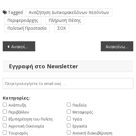
Tagged
Αναζήτηση Δυτικομακεδόνων πεσόντων
Περιφερειάρχης
Πλήρωση Θέσης
Πολιτική Προστασία
ΣΟΧ
Πλοήγηση
Ανακοίνωση προκήρυξης θέσεων από τον Ευρωπαϊκό Οργανισμό για την Ασφάλεια των Δικτύων και των Πληροφοριών (ENISA) (30-3-2020)
Ανακοίνωση του Περιφερειακού Συμβουλίου επί της Μ.Π.Ε. του έργου: «Λειτουργία του Ατμοηλεκτρικού Σταθμού ηλεκτροπαραγωγής “ΑΗΣ Μελίτης, Μονάδας Ι ’’, ονομαστικής ισχύος 330 MWe , με καύσιμο λιγνίτη, της Λιγνιτικής Μελίτης Α.Ε.»
άρθρων
Εγγραφή στο Newsletter
Κατηγορίες:
Ανάπτυξη
Παιδεία
Περιβάλλον
Μεταφορές
Εξυπηρέτηση του Πολίτη
Υγεία
Αγροτική Οικονομία
Εργασία
Τουρισμός
Ανοικτή διακυβέρνηση