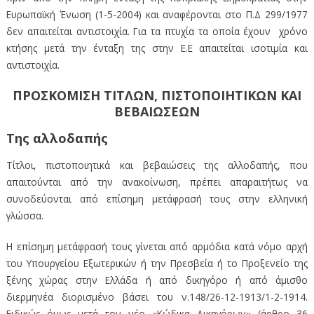
Ευρωπαϊκή Ένωση (1-5-2004) και αναφέρονται στο Π.Δ 299/1977
δεν απαιτείται αντιστοιχία. Για τα πτυχία τα οποία έχουν χρόνο
κτήσης μετά την ένταξη της στην Ε.Ε απαιτείται ισοτιμία και
αντιστοιχία.
ΠΡΟΣΚΟΜΙΣΗ ΤΙΤΛΩΝ, ΠΙΣΤΟΠΟΙΗΤΙΚΩΝ ΚΑΙ
ΒΕΒΑΙΩΣΕΩΝ
Της αλλοδαπής
Τίτλοι, πιστοποιητικά και βεβαιώσεις της αλλοδαπής, που
απαιτούνται από την ανακοίνωση, πρέπει απαραιτήτως να
συνοδεύονται από επίσημη μετάφρασή τους στην ελληνική
γλώσσα.
Η επίσημη μετάφρασή τους γίνεται από αρμόδια κατά νόμο αρχή
του Υπουργείου Εξωτερικών ή την Πρεσβεία ή το Προξενείο της
ξένης χώρας στην Ελλάδα ή από δικηγόρο ή από άμισθο
διερμηνέα διορισμένο βάσει του ν.148/26-12-1913/1-2-1914.
Ειδικώς όμως μετά τον νέο «Κώδικα Δικηγόρων» (άρθρο 36