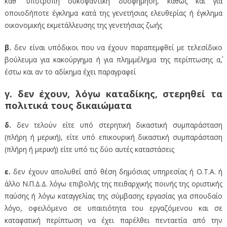
καθ` υποτροπή συκοφαντική δυσφήμηση, καθώς και για
οποιοδήποτε έγκλημα κατά της γενετήσιας ελευθερίας ή έγκλημα
οικονομικής εκμετάλλευσης της γενετήσιας ζωής
β.
δεν είναι υπόδικοι που να έχουν παραπεμφθεί με τελεσίδικο
βούλευμα για κακούργημα ή για πλημμέλημα της περίπτωσης α΄,
έστω και αν το αδίκημα έχει παραγραφεί
γ.
δεν έχουν, λόγω καταδίκης, στερηθεί τα
πολιτικά τους δικαιώματα
δ.
δεν τελούν είτε υπό στερητική δικαστική συμπαράσταση
(πλήρη ή μερική), είτε υπό επικουρική δικαστική συμπαράσταση
(πλήρη ή μερική) είτε υπό τις δύο αυτές καταστάσεις
ε.
δεν έχουν απολυθεί από θέση δημόσιας υπηρεσίας ή Ο.Τ.Α. ή
άλλο Ν.Π.Δ.Δ. λόγω επιβολής της πειθαρχικής ποινής της οριστικής
παύσης ή λόγω καταγγελίας της σύμβασης εργασίας για σπουδαίο
λόγο, οφειλόμενο σε υπαιτιότητα του εργαζόμενου και σε
καταφατική περίπτωση να έχει παρέλθει πενταετία από την