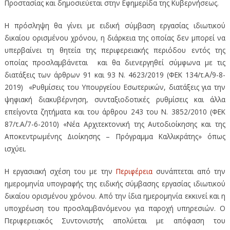
Προστασίας και δημοσιεύεται στην Εφημερίδα της Κυβερνήσεως.
Η πρόσληψη θα γίνει με ειδική σύμβαση εργασίας ιδιωτικού
δικαίου ορισμένου χρόνου, η διάρκεια της οποίας δεν μπορεί να
υπερβαίνει τη θητεία της περιφερειακής περιόδου εντός της
οποίας προσλαμβάνεται και θα διενεργηθεί σύμφωνα με τις
διατάξεις των άρθρων 91 και 93 Ν. 4623/2019 (ΦΕΚ 134/τ.Α΄/9-8-
2019) «Ρυθμίσεις του Υπουργείου Εσωτερικών, διατάξεις για την
ψηφιακή διακυβέρνηση, συνταξιοδοτικές ρυθμίσεις και άλλα
επείγοντα ζητήματα και του άρθρου 243 του Ν. 3852/2010 (ΦΕΚ
87/τ.Α΄/7-6-2010) «Νέα Αρχιτεκτονική της Αυτοδιοίκησης και της
Αποκεντρωμένης Διοίκησης – Πρόγραμμα Καλλικράτης» όπως
ισχύει.
Η εργασιακή σχέση του με την
Περιφέρεια
συνάπτεται από την
ημερομηνία υπογραφής της ειδικής σύμβασης εργασίας ιδιωτικού
δικαίου ορισμένου χρόνου. Από την ίδια ημερομηνία εκκινεί και η
υποχρέωση του προσλαμβανόμενου για παροχή υπηρεσιών. Ο
Περιφερειακός Συντονιστής απολύεται με απόφαση του