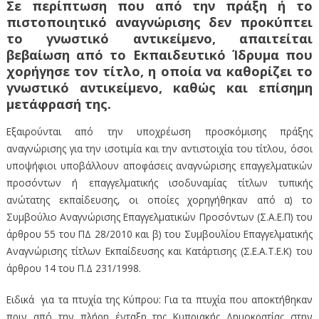
Σε περίπτωση που από την πράξη ή το
πιστοποιητικό αναγνώρισης δεν προκύπτει
το γνωστικό αντικείμενο, απαιτείται
βεβαίωση από το Εκπαιδευτικό Ίδρυμα που
χορήγησε τον τίτλο, η οποία να καθορίζει το
γνωστικό αντικείμενο, καθώς και επίσημη
μετάφρασή της.
Εξαιρούνται από την υποχρέωση προσκόμισης πράξης
αναγνώρισης για την ισοτιμία και την αντιστοιχία του τίτλου, όσοι
υποψήφιοι υποβάλλουν αποφάσεις αναγνώρισης επαγγελματικών
προσόντων ή επαγγελματικής ισοδυναμίας τίτλων τυπικής
ανώτατης εκπαίδευσης, οι οποίες χορηγήθηκαν από α) το
Συμβούλιο Αναγνώρισης Επαγγελματικών Προσόντων (Σ.Α.Ε.Π) του
άρθρου 55 του ΠΔ 28/2010 και β) του Συμβουλίου Επαγγελματικής
Αναγνώρισης τίτλων Εκπαίδευσης και Κατάρτισης (Σ.Ε.Α.Τ.Ε.Κ) του
άρθρου 14 του Π.Δ 231/1998.
Ειδικά για τα πτυχία της Κύπρου: Για τα πτυχία που αποκτήθηκαν
πριν από την πλήρη ένταξη της Κυπριακής Δημοκρατίας στην