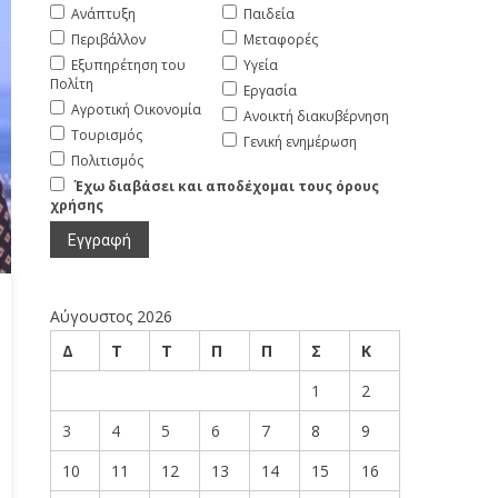
Ανάπτυξη
Παιδεία
Περιβάλλον
Μεταφορές
Εξυπηρέτηση του
Υγεία
Πολίτη
Εργασία
Αγροτική Οικονομία
Ανοικτή διακυβέρνηση
Τουρισμός
Γενική ενημέρωση
Πολιτισμός
Έχω διαβάσει και αποδέχομαι τους όρους
χρήσης
Αύγουστος 2026
Δ
Τ
Τ
Π
Π
Σ
Κ
1
2
3
4
5
6
7
8
9
10
11
12
13
14
15
16