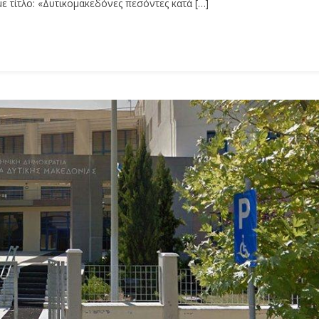
ε τίτλο: «Δυτικομακεδόνες πεσόντες κατά […]