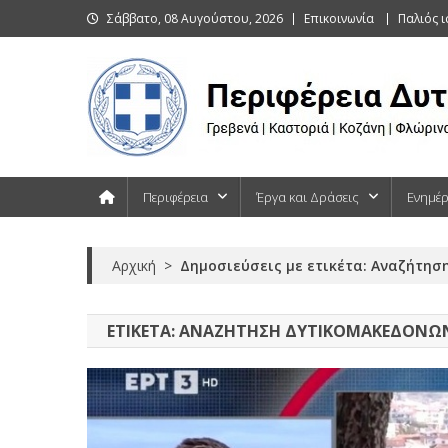
Skip
Σάββατο, 08 Αυγούστου, 2026
Επικοινωνία
Παλιός 
to
content
Περιφέρεια Δυτικής Μακεδονίας
Γρεβενά | Καστοριά | Κοζάνη | Φλώρινα
Περιφέρεια
Έργα και Δράσεις
Ενημέ
Αρχική
>
Δημοσιεύσεις με ετικέτα: Αναζήτη
ΕΤΙΚΈΤΑ:
ΑΝΑΖΉΤΗΣΗ ΔΥΤΙΚΟΜΑΚΕΔΌΝΩ