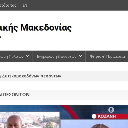
ιστότοπος
EN
ρωση Πολιτών
Ενημέρωση Επενδυτών
Ψηφιακή Περιφέρεια
ση Δυτικομακεδόνων πεσόντων
Ν ΠΕΣΌΝΤΩΝ