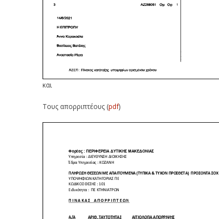
και
Τους απορριπτέους (
pdf
)