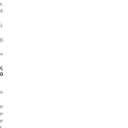
ν.
ΕΚ
),
ής
.
ου
ς
20
ου
ην
ην
ην
8-