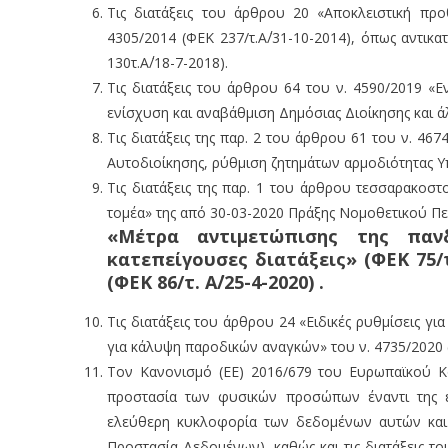
Τις διατάξεις του άρθρου 20 «Αποκλειστική π
4305/2014 (ΦΕΚ 237/τ.Α΄/31-10-2014), όπως αντικ
130τ.Α΄/18-7-2018).
Τις διατάξεις του άρθρου 64 του ν. 4590/2019 «
ενίσχυση και αναβάθμιση Δημόσιας Διοίκησης και άλλ
Τις διατάξεις της παρ. 2 του άρθρου 61 του ν. 4
Αυτοδιοίκησης, ρύθμιση ζητημάτων αρμοδιότητας Υπο
Τις διατάξεις της παρ. 1 του άρθρου τεσσαρακοσ
τομέα» της από 30-03-2020 Πράξης Νομοθετικού Π
«Μέτρα αντιμετώπισης της παν
κατεπείγουσες διατάξεις» (ΦΕΚ 75/τ
(ΦΕΚ 86/τ. Α΄/25-4-2020) .
Τις διατάξεις του άρθρου 24 «Ειδικές ρυθμίσεις γ
για κάλυψη παροδικών αναγκών» του ν. 4735/2020 (
Τον Κανονισμό (ΕΕ) 2016/679 του Ευρωπαϊκού Κ
προστασία των φυσικών προσώπων έναντι της ε
ελεύθερη κυκλοφορία των δεδομένων αυτών και τ
Προστασία Δεδομένων), καθώς και τις διατάξεις τ