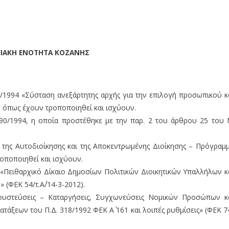
ΕΙΑΚΗ ΕΝΟΤΗΤΑ ΚΟΖΑΝΗΣ
90/1994 «Σύσταση ανεξάρτητης αρχής για την επιλογή προσωπικού κ
), όπως έχουν τροποποιηθεί και ισχύουν.
2190/1994, η οποία προστέθηκε με την παρ. 2 του άρθρου 25 του 
κή της Αυτοδιοίκησης και της Αποκεντρωμένης Διοίκησης – Πρόγραμ
ροποποιηθεί και ισχύουν.
2 «Πειθαρχικό Δίκαιο Δημοσίων Πολιτικών Διοικητικών Υπαλλήλων κ
ΦΕΚ 54/τ.Α΄/14-3-2012).
πλουστεύσεις – Καταργήσεις, Συγχωνεύσεις Νομικών Προσώπων κ
άξεων του Π.Δ. 318/1992 ΦΕΚ Α΄ 161 και λοιπές ρυθμίσεις» (ΦΕΚ 7