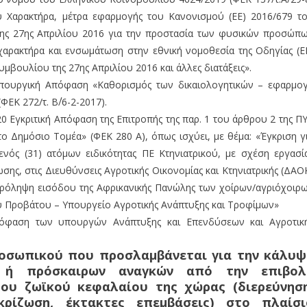
 Χαρακτήρα, μέτρα εφαρμογής του Κανονισμού (ΕΕ) 2016/679 τ
ης 27ης Απριλίου 2016 για την προστασία των φυσικών προσώπ
αρακτήρα και ενσωμάτωση στην εθνική νομοθεσία της Οδηγίας (Ε
βουλίου της 27ης Απριλίου 2016 και άλλες διατάξεις».
 Υπουργική Απόφαση «Καθορισμός των δικαιολογητικών – εφαρμο
ΕΚ 272/τ. Β΄/6-2-2017).
0 Εγκριτική Απόφαση της Επιτροπής της παρ. 1 του άρθρου 2 της Π
 Δημόσιο Τομέα» (ΦΕΚ 280 Α), όπως ισχύει, με θέμα: «Έγκριση γ
νός (31) ατόμων ειδικότητας ΠΕ Κτηνιατρικού, με σχέση εργασί
έωσης, στις Διευθύνσεις Αγροτικής Οικονομίας και Κτηνιατρικής (ΔΑΟ
πρόληψη εισόδου της Αφρικανικής Πανώλης των χοίρων/αγριόχοιρ
ου Προβάτου – Υπουργείο Αγροτικής Ανάπτυξης και Τροφίμων»
απόφαση των υπουργών Ανάπτυξης και Επενδύσεων και Αγροτικ
οσωπικού που προσλαμβάνεται για την κάλυψ
 ή πρόσκαιρων αναγκών από την επιβολ
του ζωϊκού κεφαλαίου της χώρας (διερεύνηση
κρίζωση, έκτακτες επεμβάσεις) στο πλαίσι