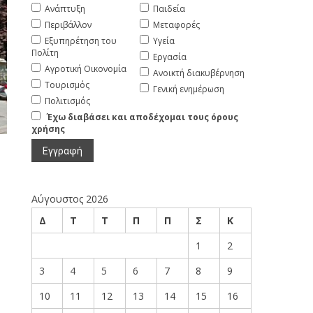
Ανάπτυξη
Παιδεία
Περιβάλλον
Μεταφορές
Εξυπηρέτηση του
Υγεία
Πολίτη
Εργασία
Αγροτική Οικονομία
Ανοικτή διακυβέρνηση
Τουρισμός
Γενική ενημέρωση
Πολιτισμός
Έχω διαβάσει και αποδέχομαι τους όρους
χρήσης
Αύγουστος 2026
Δ
Τ
Τ
Π
Π
Σ
Κ
1
2
3
4
5
6
7
8
9
10
11
12
13
14
15
16