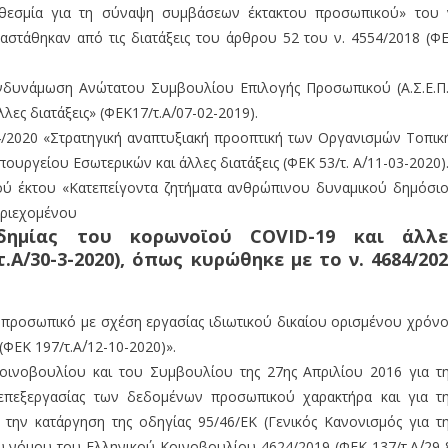
ροθεσμία για τη σύναψη συμβάσεων έκτακτου προσωπικού» του 
αταστάθηκαν από τις διατάξεις του άρθρου 52 του ν. 4554/2018 (Φ
Ενδυνάμωση Ανώτατου Συμβουλίου Επιλογής Προσωπικού (Α.Σ.Ε.Π.
ες διατάξεις» (ΦΕΚ17/τ.Α΄/07-02-2019).
674/2020 «Στρατηγική αναπτυξιακή προοπτική των Οργανισμών Τοπικ
υργείου Εσωτερικών και άλλες διατάξεις (ΦΕΚ 53/τ. Α΄/11-03-2020)
τού έκτου «Κατεπείγοντα ζητήματα ανθρώπινου δυναμικού δημόσι
εριεχομένου
δημίας του κορωνοϊού COVID-19 και άλλε
.Α΄/30-3-2020), όπως κυρώθηκε με το ν. 4684/20
ια προσωπικό με σχέση εργασίας ιδιωτικού δικαίου ορισμένου χρόν
ΦΕΚ 197/τ.Α΄/12-10-2020)».
οινοβουλίου και του Συμβουλίου της 27ης Απριλίου 2016 για τ
πεξεργασίας των δεδομένων προσωπικού χαρακτήρα και για τ
ην κατάργηση της οδηγίας 95/46/ΕΚ (Γενικός Κανονισμός για τ
ου νόμου του Ελληνικού Κοινοβουλίου 4624/2019 (ΦΕΚ 137/τ.Α΄/29-