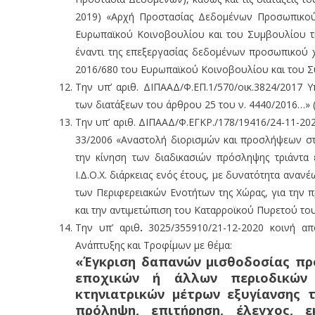
2019) «Αρχή Προστασίας Δεδομένων Προσωπικού
Ευρωπαϊκού Κοινοβουλίου και του Συμβουλίου τ
έναντι της επεξεργασίας δεδομένων προσωπικού χ
2016/680 του Ευρωπαϊκού Κοινοβουλίου και του Συμ
Την υπ’ αριθ. ΔΙΠΑΑΔ/Φ.ΕΠ.1/570/οικ.3824/2017
των διατάξεων του άρθρου 25 του ν. 4440/2016…» (Φ
Την υπ’ αριθ. ΔΙΠΑΑΔ/Φ.ΕΓΚΡ./178/19416/24-11-202
33/2006 «Αναστολή διορισμών και προσλήψεων στο
την κίνηση των διαδικασιών πρόσληψης τριάντα ε
Ι.Δ.Ο.Χ. διάρκειας ενός έτους, με δυνατότητα αναν
των Περιφερειακών Ενοτήτων της Χώρας, για την 
και την αντιμετώπιση του Καταρροϊκού Πυρετού τ
Την υπ’ αριθ
.
3025/355910/21-12-2020 κοινή 
Ανάπτυξης και Τροφίμων με θέμα:
«Έγκριση δαπανών μισθοδοσίας πρ
εποχικών ή άλλων περιοδικών
κτηνιατρικών μέτρων εξυγίανσης 
πρόληψη, επιτήρηση, έλεγχος, ε