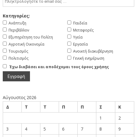
Κατηγορίες:
Ανάπτυξη
Παιδεία
Περιβάλλον
Μεταφορές
Εξυπηρέτηση του Πολίτη
Υγεία
Αγροτική Οικονομία
Εργασία
Τουρισμός
Ανοικτή διακυβέρνηση
Πολιτισμός
Γενική ενημέρωση
Έχω διαβάσει και αποδέχομαι τους όρους χρήσης
Αύγουστος 2026
Δ
Τ
Τ
Π
Π
Σ
Κ
1
2
3
4
5
6
7
8
9