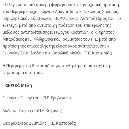
εξελέγη μετά από φανερή ψηφοφορία και την σχετική πρόταση
του Περιφερειάρχη Γιώργου Αμανατίδη ο κ. Νικόλαος Σαμαράς,
Περιφερειακός Σύμβουλος Π.Ε. Φλώρινας. Αντιπρόεδρος του Π.Σ.
εξελέγη, μετά από αντίστοιχη πρόταση του επικεφαλής της
μείζονος αντιπολίτευσης κ. Γιώργου Κασαπίδη, ο κ. Χρήστος
Μπαρδάκας (Π.Ε. Φλώρινας) και Γραμματέας του Π.Σ. μετά από
πρόταση της επικεφαλής της ελάσσονος αντιπολίτευσης κ.
Γεωργίας Ζεμπιλιάδου η κ. Βασιλική Μαλέα. (Π.Ε. Καστοριάς)
Η Περιφερειακή Επιτροπή συγκροτήθηκε μετά από σχετική
ψηφοφορία από τους:
Τακτικά Μέλη
Γεώργιος Γεωργίτσης (Π.Ε. Γρεβενών)
Λάζαρος Γκερεχτές(Π.Ε. Κοζάνης)
Θεοφύλακτος Ζυμπίδης (Π.Ε. Καστοριάς)