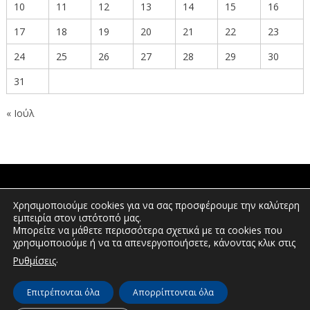
10
11
12
13
14
15
16
17
18
19
20
21
22
23
24
25
26
27
28
29
30
31
« Ιούλ
ΠΟΛΙΤΕΣ
Χρησιμοποιούμε cookies για να σας προσφέρουμε την καλύτερη
εμπειρία στον ιστότοπό μας.
Μπορείτε να μάθετε περισσότερα σχετικά με τα cookies που
χρησιμοποιούμε ή να τα απενεργοποιήσετε, κάνοντας κλικ στις
ΕΠΕΝΔΥΤΕΣ
.
Ρυθμίσεις
Επιτρέπονται όλα
Απορρίπτονται όλα
© Διεύθυνση Διαφάνειας & Ηλεκτρονικής Διακυβέρνησης | Περιφέρεια