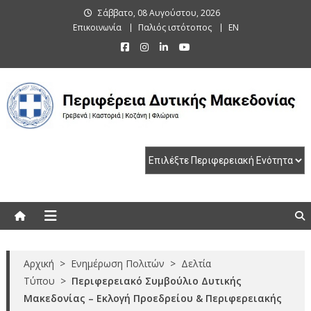
Skip
Σάββατο, 08 Αυγούστου, 2026
to
Επικοινωνία
Παλιός ιστότοπος
EN
content
Περιφέρεια Δυτικής Μακεδονίας
Γρεβενά | Καστοριά | Κοζάνη | Φλώρινα
Αρχική
>
Ενημέρωση Πολιτών
>
Δελτία
Τύπου
>
Περιφερειακό Συμβούλιο Δυτικής
Μακεδονίας – Εκλογή Προεδρείου & Περιφερειακής