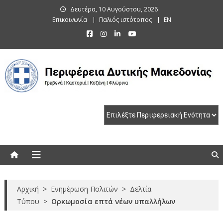
Skip
Δευτέρα, 10 Αυγούστου, 2026
to
Επικοινωνία
Παλιός ιστότοπος
EN
content
Περιφέρεια Δυτικής Μακεδονίας
Γρεβενά | Καστοριά | Κοζάνη | Φλώρινα
Αρχική
>
Ενημέρωση Πολιτών
>
Δελτία
Τύπου
>
Ορκωμοσία επτά νέων υπαλλήλων