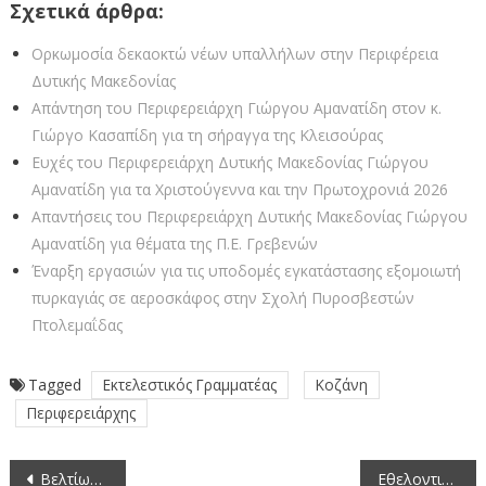
Σχετικά άρθρα:
Ορκωμοσία δεκαοκτώ νέων υπαλλήλων στην Περιφέρεια
Δυτικής Μακεδονίας
Απάντηση του Περιφερειάρχη Γιώργου Αμανατίδη στον κ.
Γιώργο Κασαπίδη για τη σήραγγα της Κλεισούρας
Ευχές του Περιφερειάρχη Δυτικής Μακεδονίας Γιώργου
Αμανατίδη για τα Χριστούγεννα και την Πρωτοχρονιά 2026
Απαντήσεις του Περιφερειάρχη Δυτικής Μακεδονίας Γιώργου
Αμανατίδη για θέματα της Π.Ε. Γρεβενών
Έναρξη εργασιών για τις υποδομές εγκατάστασης εξομοιωτή
πυρκαγιάς σε αεροσκάφος στην Σχολή Πυροσβεστών
Πτολεμαΐδας
Tagged
Εκτελεστικός Γραμματέας
Κοζάνη
Περιφερειάρχης
Πλοήγηση
Βελτίωση αθλητικών εγκαταστάσεων στην Π.Ε. Κοζάνης
Εθελοντική Αιμοδοσία από την Αντιπεριφέρεια Υγείας & Κοινωνικής Συνοχής