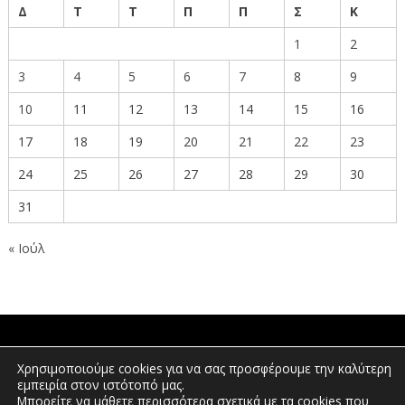
Δ
Τ
Τ
Π
Π
Σ
Κ
1
2
3
4
5
6
7
8
9
10
11
12
13
14
15
16
17
18
19
20
21
22
23
24
25
26
27
28
29
30
31
« Ιούλ
ΠΟΛΙΤΕΣ
Χρησιμοποιούμε cookies για να σας προσφέρουμε την καλύτερη
εμπειρία στον ιστότοπό μας.
Μπορείτε να μάθετε περισσότερα σχετικά με τα cookies που