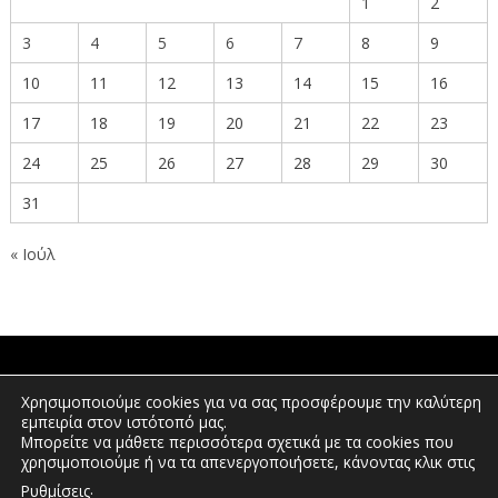
1
2
3
4
5
6
7
8
9
10
11
12
13
14
15
16
17
18
19
20
21
22
23
24
25
26
27
28
29
30
31
« Ιούλ
ΠΟΛΙΤΕΣ
Χρησιμοποιούμε cookies για να σας προσφέρουμε την καλύτερη
εμπειρία στον ιστότοπό μας.
Μπορείτε να μάθετε περισσότερα σχετικά με τα cookies που
χρησιμοποιούμε ή να τα απενεργοποιήσετε, κάνοντας κλικ στις
ΕΠΕΝΔΥΤΕΣ
.
Ρυθμίσεις