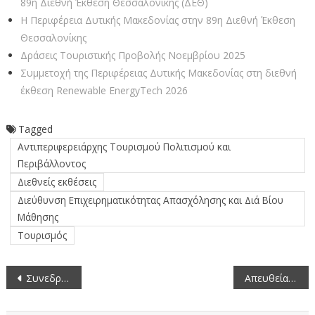
89η Διεθνή Έκθεση Θεσσαλονίκης (ΔΕΘ)
Η Περιφέρεια Δυτικής Μακεδονίας στην 89η Διεθνή Έκθεση
Θεσσαλονίκης
Δράσεις Τουριστικής Προβολής Νοεμβρίου 2025
Συμμετοχή της Περιφέρειας Δυτικής Μακεδονίας στη διεθνή
έκθεση Renewable EnergyTech 2026
Tagged
Αντιπεριφερειάρχης Τουρισμού Πολιτισμού και
Περιβάλλοντος
Διεθνείς εκθέσεις
Διεύθυνση Επιχειρηματικότητας Απασχόλησης και Διά Βίου
Μάθησης
Τουρισμός
Πλοήγηση
Συνεδρίαση του (Π.Ε.Σ.Ο.Π.Π.) της Περιφέρειας Δυτικής Μακεδονίας ενόψει της επικείμενης κακοκαιρίας
Απευθείας μετάδοση της συνεδρίασης της Περιφερειακής Επιτροπής Δυτικής Μακεδονίας (2-12-2024)
άρθρων