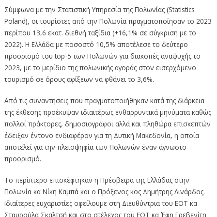
Σύμφωνα με την Στατιστική Υπηρεσία της Πολωνίας (Statistics
Poland), οι τουρίστες από την Πολωνία πραγματοποίησαν το 2023
περίπου 13,6 εκατ. διεθνή ταξίδια (+16,1% σε σύγκριση με το
2022). Η Ελλάδα με ποσοστό 10,5% αποτέλεσε το δεύτερο
προορισμό του top-5 των Πολωνών για διακοπές αναψυχής το
2023, με το μερίδιο της πολωνικής αγοράς στον εισερχόμενο
τουρισμό σε όρους αφίξεων να φθάνει το 3,6%.
Από τις συναντήσεις που πραγματοποιήθηκαν κατά της διάρκεια
της έκθεσης προέκυψαν ιδιαιτέρως ενθαρρυντικά μηνύματα καθώς
πολλοί πράκτορες, δημοσιογράφοι αλλά και πληθώρα επισκεπτών
έδειξαν έντονο ενδιαφέρον για τη Δυτική Μακεδονία, η οποία
αποτελεί για την πλειοψηφία των Πολωνών έναν άγνωστο
προορισμό.
Το περίπτερο επισκέφτηκαν η Πρέσβειρα της Ελλάδας στην
Πολωνία κα Νίκη Καμπά και ο Πρόξενος κος Δημήτρης Λινάρδος.
Ιδιαίτερες ευχαριστίες οφείλουμε στη Διευθύντρια του ΕΟΤ κα
Σταυρούλα Σκαλτσή και στο στέλεχος του ΕΟΤ κα Έφη Γρεβενίτη