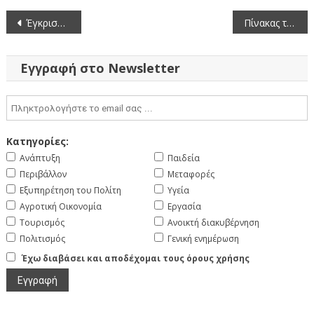
Πλοήγηση
Έγκριση Περιβαλλοντικών Όρων για το έργο: Μονάδα Αποθήκευσης Ηλεκτρικής Ενέργειας ισχύος 15,00MW στη θέση «ΠΟΛΥΦΥΤΟ» της Δ.Ε. Σερβίων
Πίνακας των συζητηθέντων θεμάτων κατά την 33η/18-12-2024 συνεδρίαση του Περιφερειακού Συμβουλίου Δυτικής Μακεδονίας
άρθρων
Εγγραφή στο Newsletter
Κατηγορίες:
Ανάπτυξη
Παιδεία
Περιβάλλον
Μεταφορές
Εξυπηρέτηση του Πολίτη
Υγεία
Αγροτική Οικονομία
Εργασία
Τουρισμός
Ανοικτή διακυβέρνηση
Πολιτισμός
Γενική ενημέρωση
Έχω διαβάσει και αποδέχομαι τους όρους χρήσης