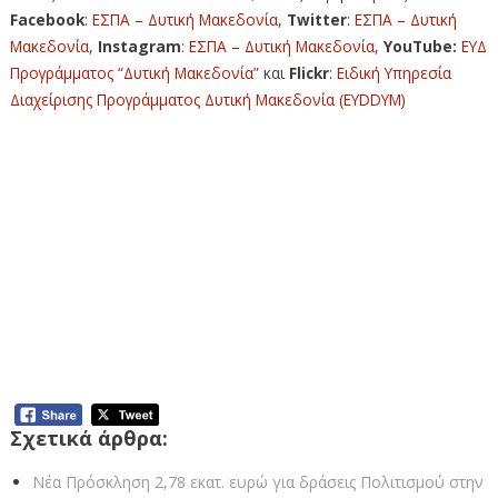
Facebook
:
ΕΣΠΑ – Δυτική Μακεδονία
,
Twitter
:
ΕΣΠΑ – Δυτική
Μακεδονία
,
Instagram
:
ΕΣΠΑ – Δυτική Μακεδονία
,
YouTube:
ΕΥΔ
Προγράμματος “Δυτική Μακεδονία”
και
Flickr
:
Ειδική Υπηρεσία
Διαχείρισης Προγράμματος Δυτική Μακεδονία (EYDDYM)
Η Δυτική Μακεδονία αναδεικνύει την
πολιτιστική της κληρονομιά: Πρόσκληση για
την υποβολή προτάσεων για την Προστασία
και Ανάδειξη της Πολιτιστικής Κληρονομιάς
στο Πρόγραμμα «Δυτική Μακεδονία» 2021-
2027
Σχετικά άρθρα:
Νέα Πρόσκληση 2,78 εκατ. ευρώ για δράσεις Πολιτισμού στην