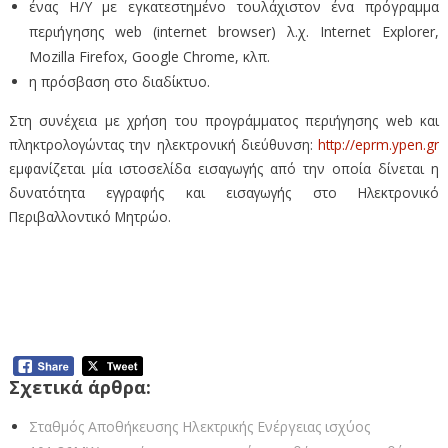
ένας Η/Υ με εγκατεστημένο τουλάχιστον ένα πρόγραμμα
περιήγησης web (internet browser) λ.χ. Internet Explorer,
Mozilla Firefox, Google Chrome, κλπ.
η πρόσβαση στο διαδίκτυο.
Στη συνέχεια με χρήση του προγράμματος περιήγησης web και
πληκτρολογώντας την ηλεκτρονική διεύθυνση:
http://eprm.ypen.gr
εμφανίζεται μία ιστοσελίδα εισαγωγής από την οποία δίνεται η
δυνατότητα εγγραφής και εισαγωγής στο Ηλεκτρονικό
Περιβαλλοντικό Μητρώο.
Έγκριση Περιβαλλοντικών Όρων για το έργο:
Μονάδα Αποθήκευσης Ηλεκτρικής Ενέργειας
ισχύος 15,00MW στη θέση «ΠΟΛΥΦΥΤΟ» της
Δ.Ε. Σερβίων
Σχετικά άρθρα:
Σταθμός Αποθήκευσης Ηλεκτρικής Ενέργειας ισχύος