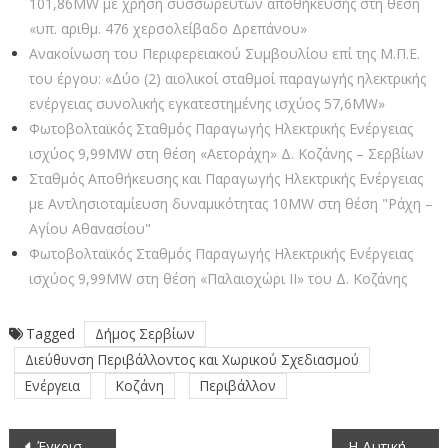
101,86MW με χρήση συσσωρευτών αποθήκευσης στη θέση
«υπ. αριθμ. 476 χερσολείβαδο Δρεπάνου»
Ανακοίνωση του Περιφερειακού Συμβουλίου επί της Μ.Π.Ε.
του έργου: «Δύο (2) αιολικοί σταθμοί παραγωγής ηλεκτρικής
ενέργειας συνολικής εγκατεστημένης ισχύος 57,6MW»
Φωτοβολταϊκός Σταθμός Παραγωγής Ηλεκτρικής Ενέργειας
ισχύος 9,99MW στη θέση «Αετοράχη» Δ. Κοζάνης – Σερβίων
Σταθμός Αποθήκευσης και Παραγωγής Ηλεκτρικής Ενέργειας
με Αντλησιοταμίευση δυναμικότητας 10MW στη θέση "Ράχη –
Αγίου Αθανασίου"
Φωτοβολταϊκός Σταθμός Παραγωγής Ηλεκτρικής Ενέργειας
ισχύος 9,99MW στη θέση «Παλαιοχώρι ΙΙ» του Δ. Κοζάνης
Tagged
Δήμος Σερβίων
Διεύθυνση Περιβάλλοντος και Χωρικού Σχεδιασμού
Ενέργεια
Κοζάνη
Περιβάλλον
Πλοήγηση
Έγκριση Περιβαλλοντικών Όρων για το έργο: Μονάδα Αποθήκευσης Ηλεκτρικής Ενέργειας ισχύος 30,00MW στη θέση «ΣΚΑΦΗ» της Δ.Ε. Ελλησπόντου & Σερβίων
Η Δυτική Μακεδονία αναδεικνύει την πολιτιστική της κληρονομιά: Πρόσκληση για την υποβολή προτάσεων για την Προστασία και Ανάδειξη της Πολιτιστικής Κληρονομιάς στο Πρόγραμμα «Δυτική Μακεδονία» 2021-2027