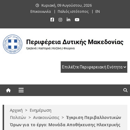
Skip
Κυριακή, 09 Αυγούστου, 2026
to
Επικοινωνία
Παλιός ιστότοπος
EN
content
Περιφέρεια Δυτικής Μακεδονίας
Γρεβενά | Καστοριά | Κοζάνη | Φλώρινα
Αρχική
>
Ενημέρωση
Πολιτών
>
Ανακοινώσεις
>
Έγκριση Περιβαλλοντικών
Όρων για το έργο: Μονάδα Αποθήκευσης Ηλεκτρικής