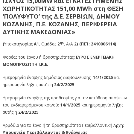
ΙΣΧΥΟΣ 15,00ΜW και ΕΓΚΑΤΕΣΤΗΜΕΝΗΣ
ΧΩΡΗΤΙΚΟΤΗΤΑΣ 151,00 MWh στη ΘΕΣΗ
‘ΠΟΛΥΦΥΤΟ’ της Δ.Ε. ΣΕΡΒΙΩΝ, ΔΗΜΟΥ
ΚΟΖΑΝΗΣ, Π.Ε. ΚΟΖΑΝΗΣ, ΠΕΡΙΦΕΡΕΙΑ
ΔΥΤΙΚΗΣ ΜΑΚΕΔΟΝΙΑΣ»
ης
(
Υποκατηγορίας
Α1
, Ομάδας
2
,
Α/Α
2
) (ΠΕΤ:
2410006114)
Φορέας του έργου ή δραστηριότητας
: ΕΥΡΟΣ ΕΝΕΡΓΕΙΑΚΗ
ΜΟΝΟΠΡΟΣΩΠΗ Ι.Κ.Ε.
Ημερομηνία έναρξης δημόσιας διαβούλευσης:
14/1/2025
και
ημερομηνία λήξης αυτής η
24/2/2025
Ημερομηνία έναρξης της προθεσμίας για την κατάθεση απόψεων
του ενδιαφερόμενου κοινού:
14/1/2025
και ημερομηνία λήξης
αυτής η
24/2/2025
Αρμόδια για το έργο ή τη δραστηριότητα Περιβαλλοντική Αρχή:
Υπουργείο Περιβάλλοντος & Ενέργειας