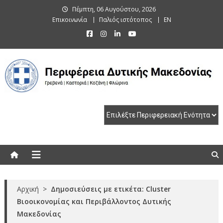
Skip
Πέμπτη, 06 Αυγούστου, 2026
to
Επικοινωνία
Παλιός ιστότοπος
EN
content
Περιφέρεια Δυτικής Μακεδονίας
Γρεβενά | Καστοριά | Κοζάνη | Φλώρινα
Αρχική
>
Δημοσιεύσεις με ετικέτα: Cluster
Βιοοικονομίας και Περιβάλλοντος Δυτικής
Μακεδονίας