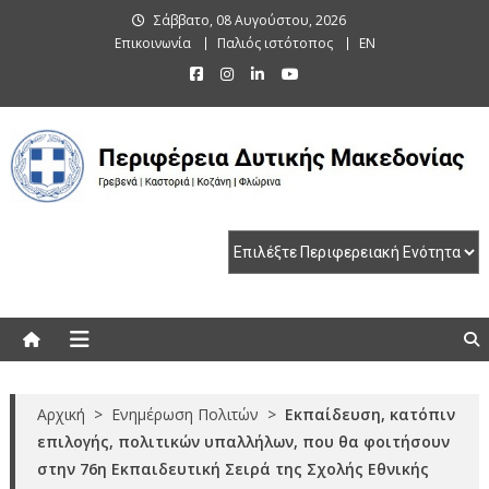
Skip
Σάββατο, 08 Αυγούστου, 2026
to
Επικοινωνία
Παλιός ιστότοπος
EN
content
Περιφέρεια Δυτικής Μακεδονίας
Γρεβενά | Καστοριά | Κοζάνη | Φλώρινα
Αρχική
>
Ενημέρωση Πολιτών
>
Εκπαίδευση, κατόπιν
επιλογής, πολιτικών υπαλλήλων, που θα φοιτήσουν
στην 76η Εκπαιδευτική Σειρά της Σχολής Εθνικής