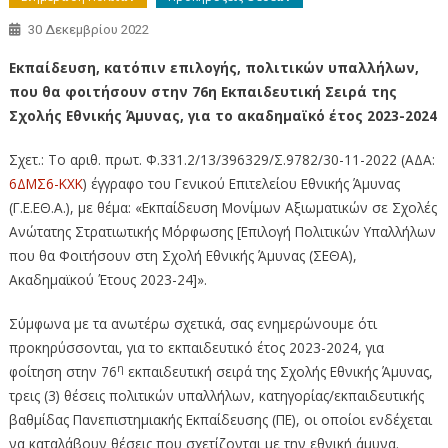
30 Δεκεμβρίου 2022
Εκπαίδευση, κατόπιν επιλογής, πολιτικών υπαλλήλων,
που θα φοιτήσουν στην 76η Εκπαιδευτική Σειρά της
Σχολής Εθνικής Άμυνας, για το ακαδημαϊκό έτος 2023-2024
Σχετ.: Το αριθ. πρωτ. Φ.331.2/13/396329/Σ.9782/30-11-2022 (ΑΔΑ:
6ΔΜΣ6-ΚΧΚ
) έγγραφο του Γενικού Επιτελείου Εθνικής Άμυνας
(Γ.Ε.ΕΘ.Α.), με θέμα: «Εκπαίδευση Μονίμων Αξιωματικών σε Σχολές
Ανώτατης Στρατιωτικής Μόρφωσης [Επιλογή Πολιτικών Υπαλλήλων
που θα Φοιτήσουν στη Σχολή Εθνικής Άμυνας (ΣΕΘΑ),
Ακαδημαϊκού Έτους 2023-24]».
Σύμφωνα με τα ανωτέρω σχετικά, σας ενημερώνουμε ότι
προκηρύσσονται, για το εκπαιδευτικό έτος 2023-2024, για
η
φοίτηση στην 76
εκπαιδευτική σειρά της Σχολής Εθνικής Άμυνας,
τρεις (3) θέσεις πολιτικών υπαλλήλων, κατηγορίας/εκπαιδευτικής
βαθμίδας Πανεπιστημιακής Εκπαίδευσης (ΠΕ), οι οποίοι ενδέχεται
να καταλάβουν θέσεις που σχετίζονται με την εθνική άμυνα.