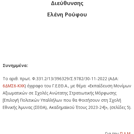
Διεύθυνσης
Ελένη Ρούφου
Συνημμένα:
Το αριθ. πρωτ. Φ.331.2/13/396329/Σ.9782/30-11-2022 (ΑΔΑ:
6ΔΜΣ6-ΚΧΚ
) έγγραφο του Γ.Ε.ΕΘ.Α., με θέμα: «Εκπαίδευση Μονίμων
Αξιωματικών σε Σχολές Ανώτατης Στρατιωτικής Μόρφωσης
[Επιλογή Πολιτικών Υπαλλήλων που θα Φοιτήσουν στη Σχολή
Εθνικής Άμυνας (ΣΕΘΑ), Ακαδημαϊκού Έτους 2023-24]», (σελίδες 5).
Για την
Π.Δ.Μ.