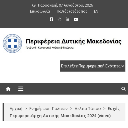
Skip
Παρασκευή, 07 Αυγούστου, 2026
to
Επικοινωνία
Παλιός ιστότοπος
EN
content
Περιφέρεια Δυτικής Μακεδονίας
Γρεβενά | Καστοριά | Κοζάνη | Φλώρινα
Αρχική
>
Ενημέρωση Πολιτών
>
Δελτία Τύπου
>
Ευχές
Περιφερειάρχη Δυτικής Μακεδονίας 2024 (video)