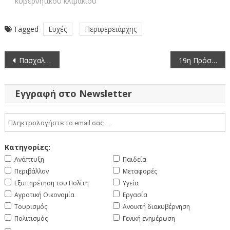
κυβερνητικού κλιμακίου
Tagged
Ευχές
Περιφερειάρχης
Πλοήγηση
Πασχαλινές ευχές 2024 (video)
19η Πρόσκληση σε συνεδρίαση της Περιφερειακής Επιτροπής της Περιφέρειας Δυτικής Μακεδονίας Δια Ζώσης (8-5-2024)
άρθρων
Εγγραφή στο Newsletter
Κατηγορίες:
Ανάπτυξη
Παιδεία
Περιβάλλον
Μεταφορές
Εξυπηρέτηση του Πολίτη
Υγεία
Αγροτική Οικονομία
Εργασία
Τουρισμός
Ανοικτή διακυβέρνηση
Πολιτισμός
Γενική ενημέρωση