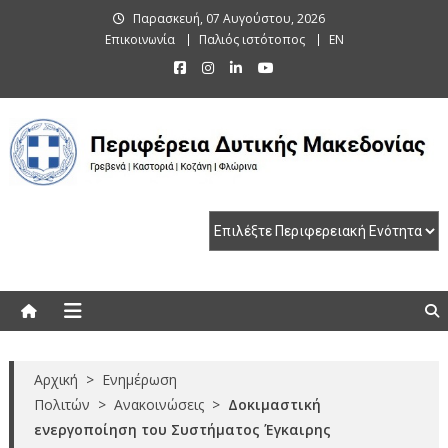
Skip
Παρασκευή, 07 Αυγούστου, 2026
to
Επικοινωνία
Παλιός ιστότοπος
EN
content
Περιφέρεια Δυτικής Μακεδονίας
Γρεβενά | Καστοριά | Κοζάνη | Φλώρινα
Αρχική
>
Ενημέρωση
Πολιτών
>
Ανακοινώσεις
>
Δοκιμαστική
ενεργοποίηση του Συστήματος Έγκαιρης