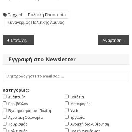
Tagged
Πολιτική Προστασία
Συναγερμός Πολιτικής Άμυνας
Πλοήγηση
Επιτυχής ολοκλήρωση της Εναρκτήριας Συνάντησης του Ευρωπαϊκού Προγράμματος “EnoGastroDEST” στην Καστοριά
Ανάρτηση πινάκων κενών θέσεων για επαγγελματίες πωλητές λαϊκών αγορών στην Περιφέρεια Δυτικής Μακεδονίας (25-9-2025)
άρθρων
Εγγραφή στο Newsletter
Κατηγορίες:
Ανάπτυξη
Παιδεία
Περιβάλλον
Μεταφορές
Εξυπηρέτηση του Πολίτη
Υγεία
Αγροτική Οικονομία
Εργασία
Τουρισμός
Ανοικτή διακυβέρνηση
Πολιτισμός
Γενική ενημέρωση