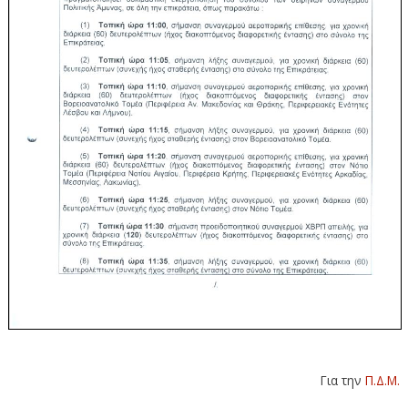
Για την
Π.Δ.Μ.