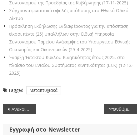
Συντονισμού της Προεδρίας της Κυβέρνησης (17-11-2025)
Σύγχρονα φωτιστικά υψηλής απόδοσης στο Εθνικό Οδικό
Δίκτυο
Πρόσκληση Εκδήλωσης Ενδιαφέροντος για την απόσπαση
είκοσι πέντε (25) υπαλλήλων στην Ειδική Υπηρεσία
Συντονισμού Ταμείου Ανάκαμψης του Υπουργείου Εθνικής
Οικονομίας και Οικονομικών (29-4-2025)
Έναρξη Έκτακτου Κύκλου Κινητικότητας έτους 2025, στο
πλαίσιο του Ενιαίου Συστήματος Κινητικότητας (ΕΣΚ) (12-12-
2025)
Tagged
Μεταπτυχιακά
Πλοήγηση
Ανακοίνωση διενέργειας κλήρωσης για την συγκρότηση τριμελούς επιτροπής συντήρησης
Υπενθύμιση υποβολής ηλεκτρονικού μηχανογραφικού δελτίου υποψηφίων που πάσχουν από σοβαρές παθήσεις
άρθρων
Εγγραφή στο Newsletter