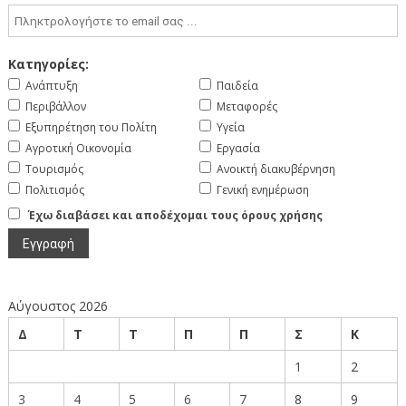
Κατηγορίες:
Ανάπτυξη
Παιδεία
Περιβάλλον
Μεταφορές
Εξυπηρέτηση του Πολίτη
Υγεία
Αγροτική Οικονομία
Εργασία
Τουρισμός
Ανοικτή διακυβέρνηση
Πολιτισμός
Γενική ενημέρωση
Έχω διαβάσει και αποδέχομαι τους όρους χρήσης
Αύγουστος 2026
Δ
Τ
Τ
Π
Π
Σ
Κ
1
2
3
4
5
6
7
8
9