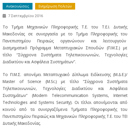
Ανακοινώσεις
Ενημέρωση Πολιτών
7 Σεπτεμβρίου 2016
Το Τμήμα Μηχανικών Πληροφορικής Τ.Ε. του Τ.Ε.Ι. Δυτικής
Μακεδονίας σε συνεργασία με το Τμήμα Πληροφορικής του
Πανεπιστημίου Πειραιώς οργανώνουν και λειτουργούν
Διατμηματικό Πρόγραμμα Μεταπτυχιακών Σπουδών (Π.Μ.Σ.) με
τίτλο “Σύγχρονα Συστήματα Τηλεπικοινωνιών, Τεχνολογίες
Διαδικτύου και Ασφάλεια Συστημάτων”.
Το Π.Μ.Σ. απονέμει Μεταπτυχιακό Δίπλωμα Ειδίκευσης (Μ.Δ.Ε.)/
Master of Science (M.Sc.) με τίτλο “Σύγχρονα Συστήματα
Τηλεπικοινωνιών, Τεχνολογίες Διαδικτύου και Ασφάλεια
Συστημάτων” (Modern Telecommunication Systems, Internet
Technologies and Systems Security). Οι τίτλοι απονέμονται από
κοινού από τα συνεργαζόμενα Τμήματα Πληροφορικής του
Πανεπιστημίου Πειραιώς και Μηχανικών Πληροφορικής Τ.Ε. του ΤΕΙ
Δυτικής Μακεδονίας.