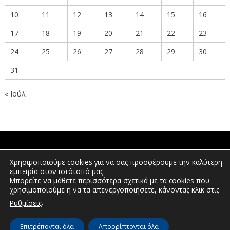
10
11
12
13
14
15
16
17
18
19
20
21
22
23
24
25
26
27
28
29
30
31
« Ιούλ
ΠΟΛΙΤΕΣ
Χρησιμοποιούμε cookies για να σας προσφέρουμε την καλύτερη
εμπειρία στον ιστότοπό μας.
Μπορείτε να μάθετε περισσότερα σχετικά με τα cookies που
χρησιμοποιούμε ή να τα απενεργοποιήσετε, κάνοντας κλικ στις
ΕΠΕΝΔΥΤΕΣ
.
Ρυθμίσεις
Επιτρέπονται όλα
Απορρίπτονται όλα