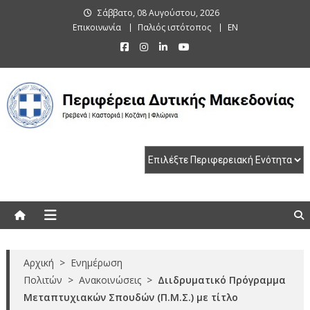
Skip
Σάββατο, 08 Αυγούστου, 2026
to
Επικοινωνία
Παλιός ιστότοπος
EN
content
Περιφέρεια Δυτικής Μακεδονίας
Γρεβενά | Καστοριά | Κοζάνη | Φλώρινα
Αρχική
>
Ενημέρωση
Πολιτών
>
Ανακοινώσεις
>
Διιδρυματικό Πρόγραμμα
Μεταπτυχιακών Σπουδών (Π.Μ.Σ.) με τίτλο