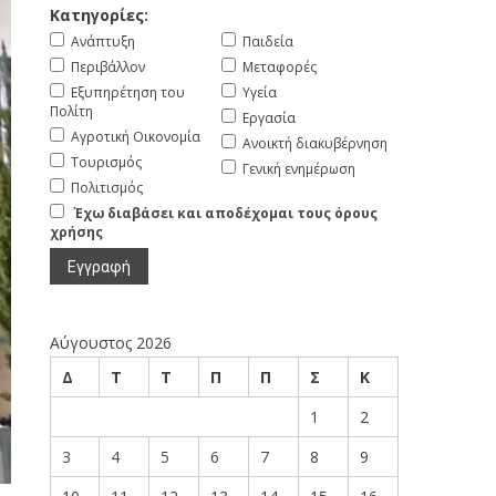
Κατηγορίες:
Ανάπτυξη
Παιδεία
Περιβάλλον
Μεταφορές
Εξυπηρέτηση του
Υγεία
Πολίτη
Εργασία
Αγροτική Οικονομία
Ανοικτή διακυβέρνηση
Τουρισμός
Γενική ενημέρωση
Πολιτισμός
Έχω διαβάσει και αποδέχομαι τους όρους
χρήσης
Αύγουστος 2026
Δ
Τ
Τ
Π
Π
Σ
Κ
1
2
3
4
5
6
7
8
9