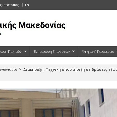
ς ιστότοπος
EN
ρωση Πολιτών
Ενημέρωση Επενδυτών
Ψηφιακή Περιφέρεια
ιαγωνισμοί
>
Διακήρυξη: Τεχνική υποστήριξη σε δράσεις εξω