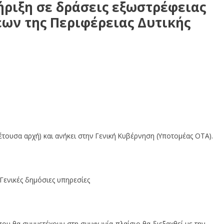
ήριξη σε δράσεις εξωστρέφειας
έων της Περιφέρειας Δυτικής
ας και στήριξης τοπικών φορέων της Περιφέρειας Δυτικής Μακεδονίας
έτουσα αρχή) και ανήκει στην Γενική Κυβέρνηση (Υποτομέας ΟΤΑ).
 Γενικές δημόσιες υπηρεσίες
που θα συμμετέχουν στη συμφωνία-πλαίσιο θα διεξαχθεί με την