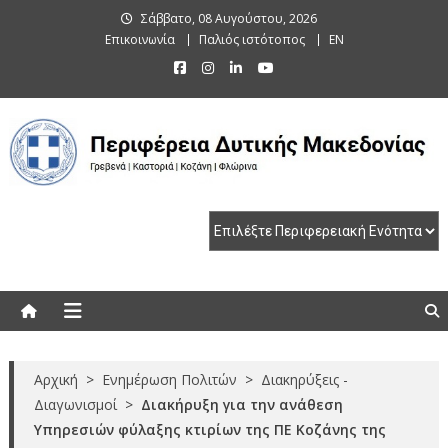
Skip
Σάββατο, 08 Αυγούστου, 2026
to
Επικοινωνία
Παλιός ιστότοπος
EN
content
Περιφέρεια Δυτικής Μακεδονίας
Γρεβενά | Καστοριά | Κοζάνη | Φλώρινα
Αρχική
>
Ενημέρωση Πολιτών
>
Διακηρύξεις -
Διαγωνισμοί
>
Διακήρυξη για την ανάθεση
Υπηρεσιών φύλαξης κτιρίων της ΠΕ Κοζάνης της