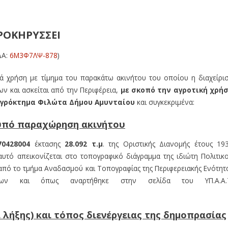
ΡΟΚΗΡΥΣΣΕΙ
ΔΑ:
6Μ3Φ7ΛΨ-878
)
 χρήση με τίμημα του παρακάτω ακινήτου του οποίου η διαχείρι
ων και ασκείται από την Περιφέρεια,
με σκοπό την αγροτική χρή
γρόκτημα Φιλώτα Δήμου Αμυνταίου
και συγκεκριμένα:
υ υπό παραχώρηση ακινήτου
70428004
έκτασης
28.092
τ.μ
. της Οριστικής Διανομής έτους 19
υτό απεικονίζεται στο τοπογραφικό διάγραμμα της ιδιώτη Πολιτικ
από το τμήμα Αναδασμού και Τοπογραφίας της Περιφερειακής Ενότητ
σεων και όπως αναρτήθηκε στην σελίδα του ΥΠ.Α.Α.
ι λήξης) και τόπος διενέργειας της δημοπρασίας