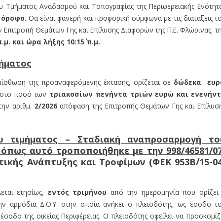
ου Τμήματος Αναδασμού και Τοπογραφίας της Περιφερειακής Ενότητ
όροφο.
Θα είναι φανερή και προφορική σύμφωνα με τις διατάξεις τ
ν Επιτροπή Θεμάτων Γης και Επίλυσης Διαφορών της Π.Ε. Φλώρινας, τ
μ. και ώρα λήξης 10:15΄ π.μ.
μήματος
 μίσθωση της προαναφερόμενης έκτασης, ορίζεται σε
δώδεκα ευ
 στο ποσό των
τριακοσίων πενήντα τριών ευρώ και ενενήν
την αριθμ.
2/2026
απόφαση της Επιτροπής Θεμάτων Γης και Επίλυσ
υ τιμήματος – Σταδιακή αναπροσαρμογή το
2 όπως αυτό τροποποιήθηκε με την 998/46581/07
ικής Ανάπτυξης και Τροφίμων (ΦΕΚ 953Β΄/15-04
εται ετησίως,
εντός τριμήνου
από την ημερομηνία που ορίζει
ν αρμόδια Δ.Ο.Υ. στην οποία ανήκει ο πλειοδότης, ως έσοδο τ
σοδο της οικείας Περιφέρειας. Ο πλειοδότης οφείλει να προσκομίζ