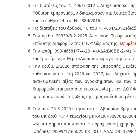
Τις διατάξεις του Ν. 4061/2012 « Διαχείριση και
Ρύθμιση εμπραγμάτων δικαιωμάτων και λοιπές δια
και το άρθρο 44 του Ν. 4384/2016.
Τις διατάξεις του άρθρου 10 του Ν. 4061/2012 (δια
Την αριθμ. 20339/5-2-2025 Απόφαση Περιφερειάρ
Επίλυσης Διαφορών της Π.Ε. Φλώρινας της
Περιφέρε
Την αριθμ. 998/46581/7-4-2014 (ΑΔΑ:ΒΙ0ΒΒ-2ΦΑ) (
και Τροφίμων με θέμα «Αναπροσαρμογή ετησίου τι
Την αριθμ. 2/2026 απόφαση της Επιτροπής Θεμά
καθόρισε για τα έτη 2026 και 2027, ως ελάχιστο 
αντικειμενικής αξίας των αγροκτημάτων και των 
διαμορφώνεται μετά από επικοινωνία με την ΔOY Φ
όριο προσφοράς της αξίας της προς εκμίσθωση έκτα
Την από 26-8-2025 αίτηση του κ. Αβραμίδη Χρήστ
του υπ άριθ. 1514 τεμαχίου με ΚΑΕΚ 470870430004 
Φιλώτα Δήμου Αμυνταίου. Η παραχώρηση χρήσης τ
υπ΄αριθ.149599/17308/25-08-2017 (ΑΔΑ: Ω9237ΛΨ-