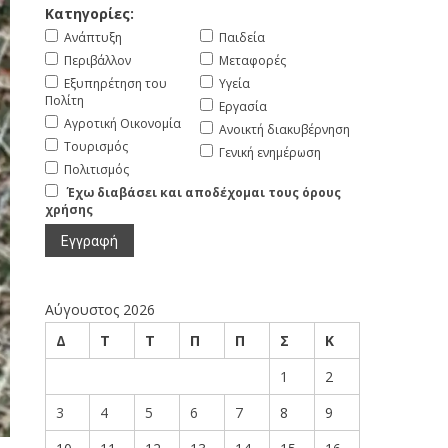
Κατηγορίες:
Ανάπτυξη
Παιδεία
Περιβάλλον
Μεταφορές
Εξυπηρέτηση του
Υγεία
Πολίτη
Εργασία
Αγροτική Οικονομία
Ανοικτή διακυβέρνηση
Τουρισμός
Γενική ενημέρωση
Πολιτισμός
Έχω διαβάσει και αποδέχομαι τους όρους
χρήσης
Αύγουστος 2026
Δ
Τ
Τ
Π
Π
Σ
Κ
1
2
3
4
5
6
7
8
9