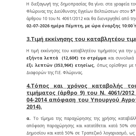
Η διεξαγωγή της δημοπρασίας θα γίνει στα γραφεία τ
ο
Φλώρινας της Διεύθυνσης Εγγείων Βελτιώσεων στον
5
άρθρου 10 του Ν. 4061/2012 και θα διενεργηθεί από τη
02-07-2026 ημέρα Πέμπτη, με ώρα έναρξης 10:00΄ π.
3.Τιμή εκκίνησης του καταβλητέου τι
Η τιμή εκκίνησης του καταβλητέου τιμήματος για την
εξήντα λεπτά (12,60€) το στρέμμα
και συνολικά
έξι λεπτών (353,96€) ετησίως
, όπως ορίσθηκε με 
Διαφορών της Π.Ε. Φλώρινας.
4.Τόπος και χρόνος καταβολής το
τιμήματος (άρθρο 9) του Ν. 4061/201
04-2014 απόφαση του Υπουργού Αγροτ
2014).
α.
Το τίμημα της παραχώρησης της χρήσης καταβάλλ
απόφαση παραχώρησης και κατατίθεται κατά 50% στη
Δημοσίου και κατά 50% σε Τραπεζικό λογαριασμό, ως έ