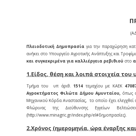
Π
(Α
Πλειοδοτική Δημοπρασία
για την παραχώρηση κατά
ανήκει στο Υπουργείο Αγροτικής Ανάπτυξης και Τροφίμ
και συγκεκριμένα για καλλιέργεια ρεβιθιού
στο
α
1.Είδος, θέση και λοιπά στοιχεία το
Τμήμα του υπ άριθ.
1514
τεμαχίου με ΚΑΕΚ
4708
Αγροκτήματος Φιλώτα Δήμου Αμυνταίου,
όπως α
Μηχανικού Κόρδα Αναστασίας, το οποίο έχει ελεγχθεί 
Φλώρινας της Διεύθυνσης Εγγείων Βελτιώ
(http://www.minagric.gr/index.php/el#δημοπρασίες).
2.Χρόνος (ημερομηνία, ώρα έναρξης κα