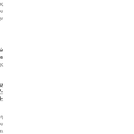
ας
ου
ην
ρώ
τα
ης
υ
-
-
 η
ου
ει