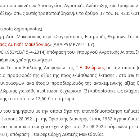
 προστασία ακινήτων Υπουργείου Αγροτικής Ανάπτυξης και Τροφίμων
τάξεις» όπως αυτές τροποποιήθηκανμε το άρθρο 37 του Ν. 4235/20
δικασία δημοπρασίας).
χη Δυτ. Μακεδονίας περί «Συγκρότησης Επιτροπής Θεμάτων Γης κ
ιας Δυτικής Μακεδονίας
» (ΑΔΑ:Ρ9ΜΡ7ΛΨ-ΓΕΥ).
ΦΕΚ.953/τ.Β΄/15-4-2014) απόφαση του Υπουργού Αγροτικής Ανάπτυξ
μήματος χρήσης ακινήτου»
των Γης και Επίλυσης Διαφορών της
Π.Ε. Φλώρινας
με την οποία: (
όριο προσφοράς της αξίας της προς εκμίσθωσης έκτασης , στο 3% τ
συνοικισμών ανα έτος.Ο προσδιορισμός της αντικειμενικής αξίας 
λώρινας για κάθε περίπτωση ξεχωριστά. (β) καθορίστηκε ως ελάχισ
σης το ποσό των 12,60 € το στρέμμα.
ου του Δημητρίου με την οποία ζητά την επαναδημοπράτηση τμήματ
έκτασης 28.092 τ.μ. της Οριστικής Διανομής έτους 1932 Αγροκτήματ
ου παραπάνω τεμαχίου έχει λήξει στις 25-08-2025 σύμφωνα με τ
ΥΣΠ) απόφαση Περιφερειάρχη Δυτικής Μακεδονίας.