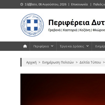
Skip
Σάββατο, 08 Αυγούστου, 2026
Επικοινωνία
Παλιός 
to
content
Περιφέρεια Δυτικής Μακεδονίας
Γρεβενά | Καστοριά | Κοζάνη | Φλώρινα
Περιφέρεια
Έργα και Δράσεις
Ενημέ
Αρχική
>
Ενημέρωση Πολιτών
>
Δελτία Τύπου
>