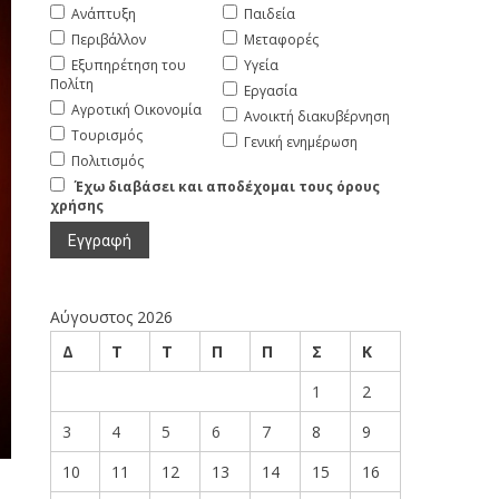
Ανάπτυξη
Παιδεία
Περιβάλλον
Μεταφορές
Εξυπηρέτηση του
Υγεία
Πολίτη
Εργασία
Αγροτική Οικονομία
Ανοικτή διακυβέρνηση
Τουρισμός
Γενική ενημέρωση
Πολιτισμός
Έχω διαβάσει και αποδέχομαι τους όρους
χρήσης
Αύγουστος 2026
Δ
Τ
Τ
Π
Π
Σ
Κ
1
2
3
4
5
6
7
8
9
10
11
12
13
14
15
16