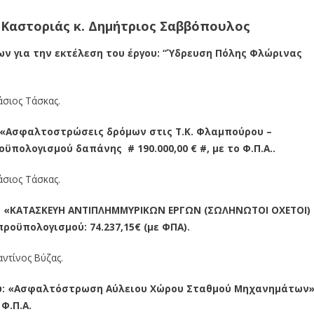
. Καστοριάς κ. Δημήτριος Σαββόπουλος
ν για την εκτέλεση του έργου: “Ύδρευση Πόλης Φλώρινας
άσιος Τάσκας.
: «Ασφαλτοστρώσεις δρόμων στις Τ.Κ. Φλαμπούρου –
ϋπολογισμού δαπάνης # 190.000,00 € #, με το Φ.Π.Α..
άσιος Τάσκας.
γο «ΚΑΤΑΣΚΕΥΗ ΑΝΤΙΠΛΗΜΜΥΡΙΚΩΝ ΕΡΓΩΝ (ΣΩΛΗΝΩΤΟΙ ΟΧΕΤΟΙ)
ροϋπολογισμού: 74.237,15€ (με ΦΠΑ).
αντίνος Βύζας.
ου: «Ασφαλτόστρωση Αύλειου Χώρου Σταθμού Μηχανημάτων»
Φ.Π.Α.