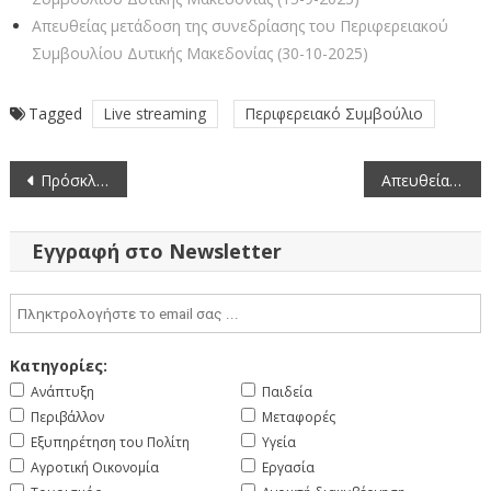
Απευθείας μετάδοση της συνεδρίασης του Περιφερειακού
Συμβουλίου Δυτικής Μακεδονίας (30-10-2025)
Tagged
Live streaming
Περιφερειακό Συμβούλιο
Πλοήγηση
Πρόσκληση για την υποβολή υποψηφιοτήτων πλήρωσης θέσεων Προϊσταμένων επιπέδου Διεύθυνσης της ΓΔΕΛΕΠ της ΑΑΔΕ (8-5-2026)
Απευθείας μετάδοση της συνεδρίασης της Περιφερειακής Επιτροπής Δυτικής Μακεδονίας (11-5-2026)
άρθρων
Εγγραφή στο Newsletter
Κατηγορίες:
Ανάπτυξη
Παιδεία
Περιβάλλον
Μεταφορές
Εξυπηρέτηση του Πολίτη
Υγεία
Αγροτική Οικονομία
Εργασία