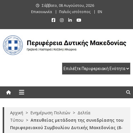
Skip
Σάββατο, 08 Αυγούστου, 2026
to
Επικοινωνία
Παλιός ιστότοπος
EN
content
Περιφέρεια Δυτικής Μακεδονίας
Γρεβενά | Καστοριά | Κοζάνη | Φλώρινα
Αρχική
>
Ενημέρωση Πολιτών
>
Δελτία
Τύπου
>
Απευθείας μετάδοση της συνεδρίασης του
Περιφερειακού Συμβουλίου Δυτικής Μακεδονίας (8-